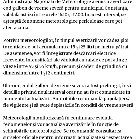
Administrația Națională de Meteorologie a emis o avertizare
cod galben de vreme severă pentru municipiul Constanța,
valabilă astăzi între orele 16:10 și 17:00. În acest interval, se
așteaptă fenomene meteorologice periculoase care pot
afecta zona.
Potrivit meteorologilor, în timpul avertizării vor cădea ploi
torențiale ce pot acumula între 15 și 25 litri pe metru pătrat.
De asemenea, vor fi înregistrate descărcări electrice
frecvente, intensificări ale vântului cu rafale ce pot atinge
viteze între 45 și 55 km/h, precum și căderi de grindină cu
dimensiuni între 1 și 2 centimetri.
Ulterior, codul galben de vreme severă a fost prelungit, însă
detaliile privind noul interval orar nu au fost comunicate în
momentul actualizării. Autoritățile recomandă populației să
fie vigilente și să evite deplasările în condiții de vreme severă.
Meteorologii monitorizează în continuare evoluția
fenomenelor și vor actualiza avertizările în funcție de
schimbările meteorologice. Se recomandă consultarea
surselor oficiale pentru informații actualizate și respectarea