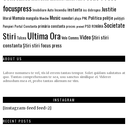
focuspress
Justitie
instanta
Imobiliare Auto
Incendiu
isu dobrogea
Music
Politica
poliție
Mamaia
litoral
navodari
mangalia
PNL
polițiști
Monden
plaja
Societate
primăria constanta
PSD
Portul Constanta
proces
Pompieri
proiect
ROMÂNIA
Ultima Ora
Stiri
Video
Știri stiri
Velo Comms
Tulcea
constanta
Știri stiri focus press
ABOUT US
Labore nonumes te vel, vis id errem tantas tempor. Solet quidam salutatus at
quo. Tantas comprehensam te sea, usu sanctus similique ei. Viderer
admodum mea et, probo tantas alienum ne vim.
INSTAGRAM
[instagram-feed feed=2]
RECENT POSTS