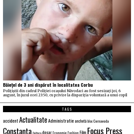
Băiețel de 3 ani dispărut în localitatea Corbu
Polițiștii din cadrul Poliției orașului Năvodari au fost sesizați joi, 6
august, în jurul orei 23:50, cu privire la dispariția voluntară a unui copil
TAGS
Actualitate
Administratie
accident
anchetă
Cernavoda
bloc
Focus Press
Constanta
Film
dosar
Economie
Fashion
Cultura