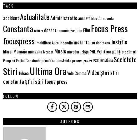
TAGS
Actualitate
Administratie
accident
anchetă
Cernavoda
bloc
Focus Press
Constanta
Film
dosar
Economie
Fashion
Cultura
focuspress
Justitie
instanta
Imobiliare Auto
Incendiu
isu dobrogea
Music
Politica
poliție
Mamaia
litoral
navodari
mangalia
PNL
polițiști
Monden
plaja
Societate
primăria constanta
PSD
Portul Constanta
proces
Pompieri
proiect
ROMÂNIA
Ultima Ora
Stiri
Video
Știri stiri
Velo Comms
Tulcea
constanta
Știri stiri focus press
FOLLOW
AUTHORS