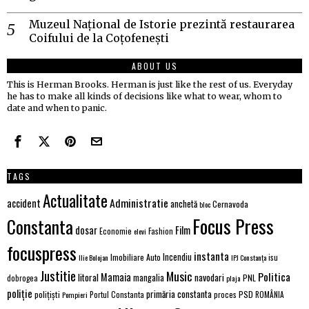
Muzeul Național de Istorie prezintă restaurarea
Coifului de la Coțofenești
ABOUT US
This is Herman Brooks. Herman is just like the rest of us. Everyday
he has to make all kinds of decisions like what to wear, whom to
date and when to panic.
TAGS
Actualitate
Administratie
accident
anchetă
Cernavoda
bloc
Focus Press
Constanta
dosar
Film
Economie
Fashion
elevi
focuspress
instanta
Incendiu
Imobiliare Auto
Ilie Bolojan
IPJ Constanța
isu
Justitie
Music
Politica
Mamaia
litoral
navodari
mangalia
PNL
dobrogea
plaja
poliție
primăria constanta
polițiști
proces
PSD
Pompieri
Portul Constanta
ROMÂNIA