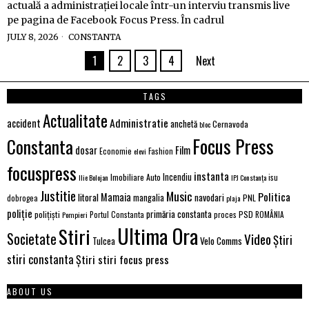
actuală a administrației locale într-un interviu transmis live
pe pagina de Facebook Focus Press. În cadrul
JULY 8, 2026
CONSTANTA
1
2
3
4
Next
TAGS
Actualitate
Administratie
accident
anchetă
Cernavoda
bloc
Focus Press
Constanta
dosar
Film
Economie
Fashion
elevi
focuspress
instanta
Incendiu
Imobiliare Auto
Ilie Bolojan
IPJ Constanța
isu
Justitie
Music
Politica
Mamaia
litoral
navodari
mangalia
PNL
dobrogea
plaja
poliție
primăria constanta
polițiști
proces
PSD
Pompieri
Portul Constanta
ROMÂNIA
Ultima Ora
Stiri
Societate
Video
Știri
Velo Comms
Tulcea
stiri constanta
Știri stiri focus press
ABOUT US