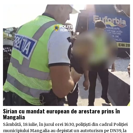
Sirian cu mandat european de arestare prins în
Mangalia
Sâmbătă, 18 iulie, în jurul orei 16:30, polițiști din cadrul Poliției
municipiului Mangalia au depistat un autoturism pe DN39, la