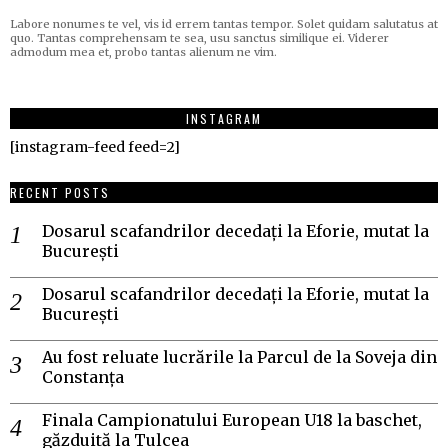
Labore nonumes te vel, vis id errem tantas tempor. Solet quidam salutatus at
quo. Tantas comprehensam te sea, usu sanctus similique ei. Viderer
admodum mea et, probo tantas alienum ne vim.
INSTAGRAM
[instagram-feed feed=2]
RECENT POSTS
Dosarul scafandrilor decedați la Eforie, mutat la
București
Dosarul scafandrilor decedați la Eforie, mutat la
București
Au fost reluate lucrările la Parcul de la Soveja din
Constanța
Finala Campionatului European U18 la baschet,
găzduită la Tulcea