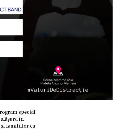
program special
esfășura în
și familiilor cu