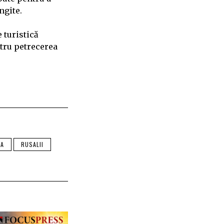
ngite.
 turistică
tru petrecerea
IA
RUSALII