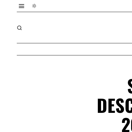
DESC
2