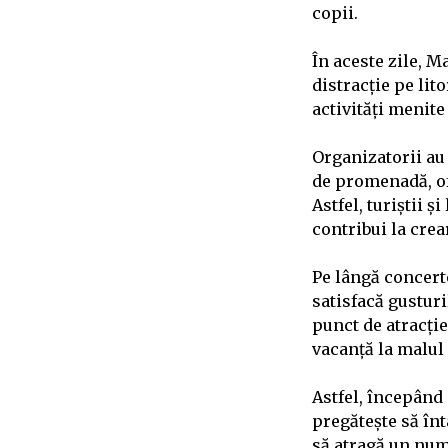
copii.
În aceste zile, M
distracție pe lit
activități menite
Organizatorii au
de promenadă, of
Astfel, turiștii 
contribui la cre
Pe lângă concerte
satisfacă gusturi
punct de atracți
vacanță la malul
Astfel, începând 
pregătește să în
să atragă un num