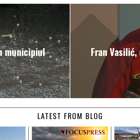
n municipiul
Fran Vasilić,
LATEST FROM BLOG