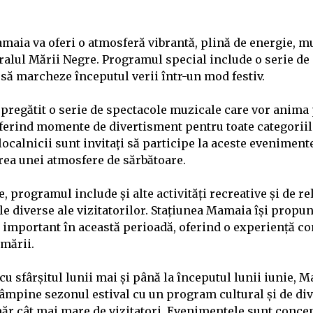
amaia va oferi o atmosferă vibrantă, plină de energie, mu
oralul Mării Negre. Programul special include o serie de
 să marcheze începutul verii într-un mod festiv.
 pregătit o serie de spectacole muzicale care vor anima 
erind momente de divertisment pentru toate categoriile
și localnicii sunt invitați să participe la aceste eveniment
area unei atmosfere de sărbătoare.
, programul include și alte activități recreative și de r
le diverse ale vizitatorilor. Stațiunea Mamaia își propu
e important în această perioadă, oferind o experiență c
 mării.
cu sfârșitul lunii mai și până la începutul lunii iunie, 
tâmpine sezonul estival cu un program cultural și de di
ăr cât mai mare de vizitatori. Evenimentele sunt conce