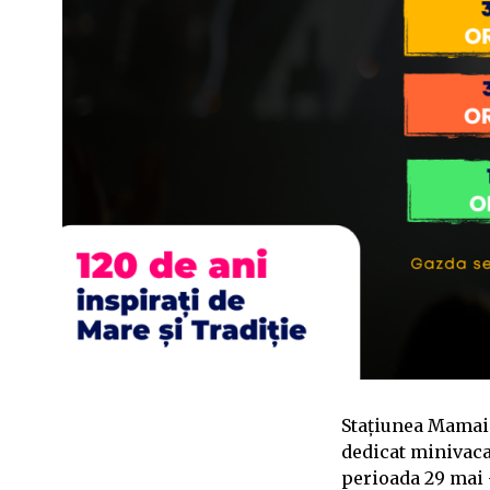
Stațiunea Mamaia
dedicat minivacan
perioada 29 mai –