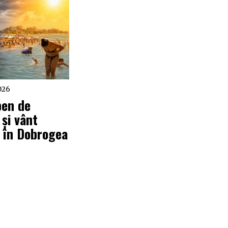
026
ben de
 și vânt
 în Dobrogea