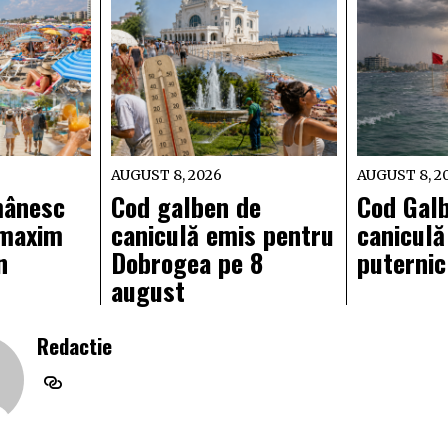
AUGUST 8, 2026
AUGUST 8, 2
mânesc
Cod galben de
Cod Gal
 maxim
caniculă emis pentru
caniculă
n
Dobrogea pe 8
puternic
august
Redactie