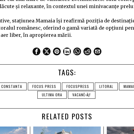
ăcute și relaxante, în contextul unei minivacanțe prelu
ative, stațiunea Mamaia își reafirmă poziția de destinație
toralul românesc, oferind o gamă variată de opțiuni pen
 aer liber, în apropierea mării.
TAGS:
CONSTANTA
FOCUS PRESS
FOCUSPRESS
LITORAL
MAMA
ULTIMA ORA
VACANÈ›ÄƑ
RELATED POSTS