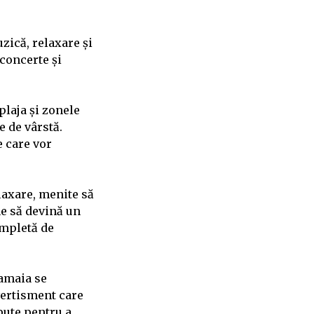
zică, relaxare și
 concerte și
plaja și zonele
 de vârstă.
e care vor
elaxare, menite să
ne să devină un
ompletă de
Mamaia se
vertisment care
pute pentru a