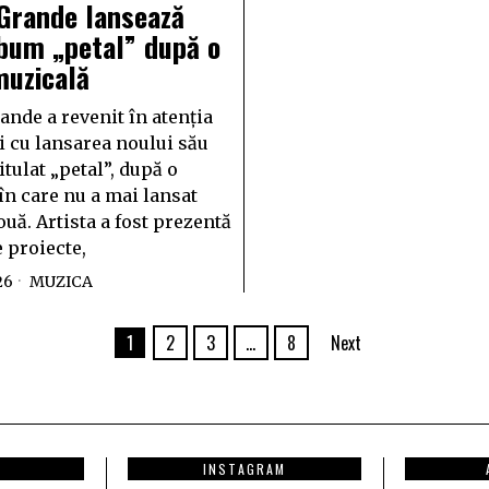
 Grande lansează
bum „petal” după o
muzicală
ande a revenit în atenția
i cu lansarea noului său
tulat „petal”, după o
în care nu a mai lansat
uă. Artista a fost prezentă
 proiecte,
26
MUZICA
1
2
3
…
8
Next
INSTAGRAM