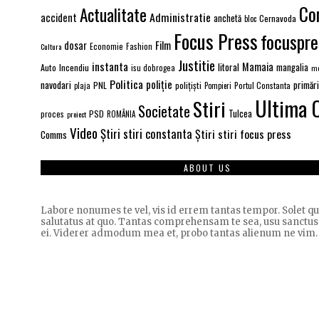
Co
Actualitate
Administratie
accident
anchetă
Cernavoda
bloc
Focus Press
focuspre
Film
dosar
Economie
Fashion
Cultura
Justitie
instanta
Mamaia
litoral
Auto
Incendiu
mangalia
isu dobrogea
me
Politica
poliție
navodari
primăr
PNL
polițiști
Portul Constanta
plaja
Pompieri
Ultima 
Stiri
Societate
PSD
Tulcea
proces
proiect
ROMÂNIA
Video
Știri stiri constanta
Știri stiri focus press
Comms
ABOUT US
Labore nonumes te vel, vis id errem tantas tempor. Solet 
salutatus at quo. Tantas comprehensam te sea, usu sanctus
ei. Viderer admodum mea et, probo tantas alienum ne vim.