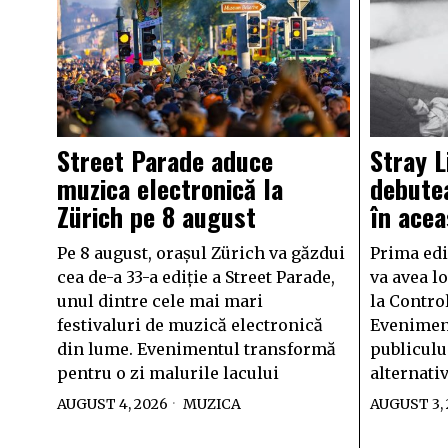
Street Parade aduce
Stray L
muzica electronică la
debutea
Zürich pe 8 august
în acea
Pe 8 august, orașul Zürich va găzdui
Prima ediț
cea de-a 33-a ediție a Street Parade,
va avea lo
unul dintre cele mai mari
la Contro
festivaluri de muzică electronică
Evenimen
din lume. Evenimentul transformă
publiculu
pentru o zi malurile lacului
alternati
AUGUST 4, 2026
MUZICA
AUGUST 3,