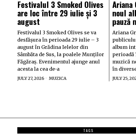
Festivalul 3 Smoked Olives
Ariana
are loc între 29 iulie și 3
noul al
august
pauză 
Festivalul 3 Smoked Olives se va
Ariana Gr
desfășura în perioada 29 iulie – 3
publiculu
august în Grădina Ielelor din
album inti
Sâmbăta de Sus, la poalele Munților
perioadă 
Făgăraș. Evenimentul ajunge anul
muzică no
acesta la cea de-a
în diverse
JULY 27, 2026
MUZICA
JULY 25, 20
TAGS