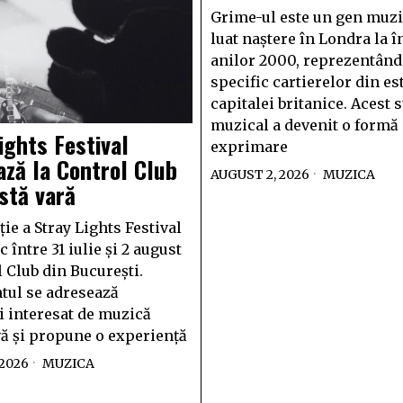
Grime-ul este un gen muzi
luat naștere în Londra la 
anilor 2000, reprezentând
specific cartierelor din es
capitalei britanice. Acest s
muzical a devenit o formă
ights Festival
exprimare
ză la Control Club
AUGUST 2, 2026
MUZICA
stă vară
ie a Stray Lights Festival
c între 31 iulie și 2 august
l Club din București.
tul se adresează
i interesat de muzică
vă și propune o experiență
 2026
MUZICA