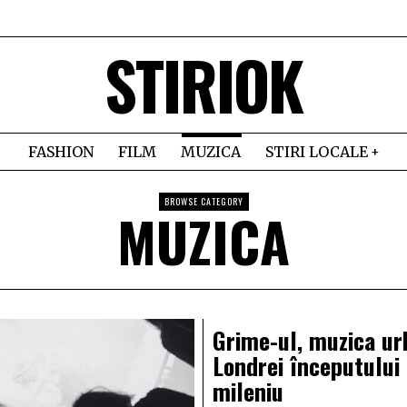
STIRIOK
FASHION
FILM
MUZICA
STIRI LOCALE
BROWSE CATEGORY
MUZICA
Grime-ul, muzica ur
Londrei începutului
mileniu