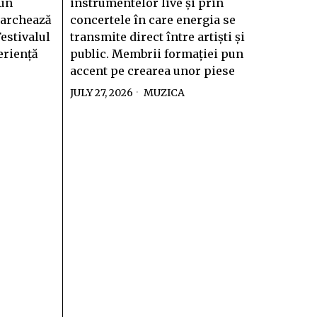
 un
instrumentelor live și prin
marchează
concertele în care energia se
estivalul
transmite direct între artiști și
eriență
public. Membrii formației pun
accent pe crearea unor piese
JULY 27, 2026
MUZICA