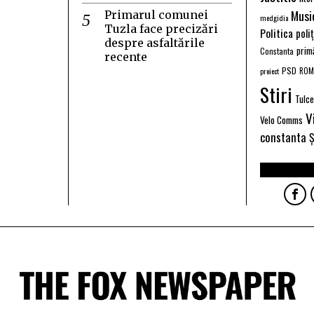
Musi
Primarul comunei
medgidia
Tuzla face precizări
Politica
poli
despre asfaltările
prim
Constanta
recente
PSD
proiect
ROM
Stiri
Tulc
V
Velo Comms
constanta
Ș