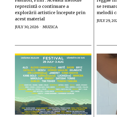
Fashion, Film”. Această melodie
reggae în
reprezintă o continuare a
se remarc
explorării artistice începute prin
melodii c
acest material
JULY 29, 20
JULY 30, 2026
MUZICA