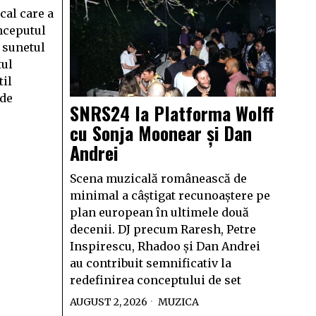
cal care a
începutul
 sunetul
tul
til
 de
SNRS24 la Platforma Wolff
cu Sonja Moonear și Dan
Andrei
Scena muzicală românească de
minimal a câștigat recunoaștere pe
plan european în ultimele două
decenii. DJ precum Raresh, Petre
Inspirescu, Rhadoo și Dan Andrei
au contribuit semnificativ la
redefinirea conceptului de set
AUGUST 2, 2026
MUZICA