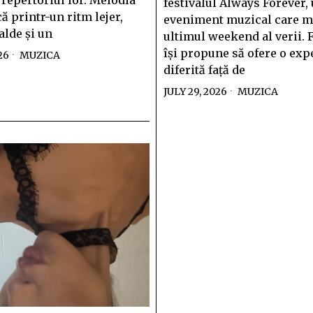
 repertoriul lor. Melodia
festivalul Always Forever,
ă printr-un ritm lejer,
eveniment muzical care 
alde și un
ultimul weekend al verii. F
își propune să ofere o exp
26
MUZICA
diferită față de
JULY 29, 2026
MUZICA