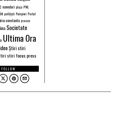
c
navodari
PNL
plaja
ție
polițiști
Portul
Pompieri
ăria constanta
proces
Societate
ÂNIA
Ultima Ora
ea
ideo
Știri stiri
tiri stiri focus press
FOLLOW