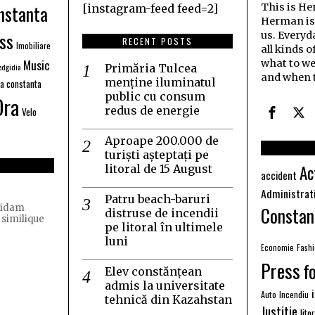
nstanta
This is H
[instagram-feed feed=2]
Herman is j
ss
us. Everyd
RECENT POSTS
Imobiliare
all kinds o
Music
what to we
dgidia
Primăria Tulcea
and when t
menține iluminatul
ia constanta
public cu consum
Ora
redus de energie
Velo
Aproape 200.000 de
turiști așteptați pe
Ac
litoral de 15 August
accident
Administrat
Patru beach-baruri
Constan
quidam
distruse de incendii
 similique
pe litoral în ultimele
luni
Economie
Fash
Press
f
Elev constănțean
admis la universitate
Auto
Incendiu
tehnică din Kazahstan
Justitie
lito