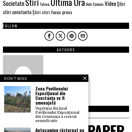
Ultima Ora
Stiri
Societate
Video
Știri
Velo Comms
Tulcea
stiri constanta
Știri stiri focus press
FOLLOW
AUTHORS
DON'T MISS
Zona Pavilionului
Expozițional din
Constanța va fi
amenajată
Vegetația din jurul
NEWSLETTER
Pavilionului Expozițional
din Constanța a crescut
semnificativ
Autocamion răsturnat pe