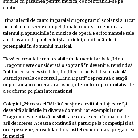
studiile cu pasiunea pentru muzică, concentrându-se pe
canto.
Irina ia lecții de canto în paralel cu programul școlar și a urcat
pe mai multe scene competiționale, unde și-a demonstrat
talentul și aptitudinile în muzica de operă. Performanțele sale
au atras atenția publicului și a juriului, confirmându-i
potențialul în domeniul muzical.
Elevă cu rezultate remarcabile în domeniul artistic, Irina
Dragomir este considerată o soprană în devenire, reușind să
îmbine cu succes studiile științifice cu activitatea muzicală.
Participarea la concursul „Dinu Lipatti” reprezintă o etapă
importantă în cariera sa artistică, oferindu-i oportunitatea de
a se afirma pe plan internațional.
Colegiul „Mircea cel Bătrân” susține elevii talentați care își
dezvoltă abilitățile în diverse domenii, iar exemplul Irinei
Dragomir evidențiază posibilitatea de a excela în mai multe
arii de interes. Aceasta continuă să participe la competiții și să
urce pe scene, consolidându-și astfel experiența și pregătirea
în muzică.