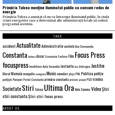
Primăria Tulcea menține iluminatul public cu consum redus de
energie
Primăria Tulcea a anunțat că nu va întrerupe iluminatul public, în ciuda
crizei energetice care a determinat alte administrații locale să reducă
programul acestuia.
TAGS
Actualitate
Administratie
accident
anchetă
Cernavoda
bloc
Focus Press
Constanta
Film
dosar
Economie
Fashion
Cultura
focuspress
Justitie
instanta
Imobiliare Auto
Incendiu
isu dobrogea
Music
Politica
poliție
Mamaia
litoral
navodari
mangalia
PNL
medgidia
plaja
primăria constanta
polițiști
PSD
Portul Constanta
proces
Pompieri
proiect
ROMÂNIA
Ultima Ora
Stiri
Societate
Video
Știri
Velo Comms
Tulcea
stiri constanta
Știri stiri focus press
ABOUT US