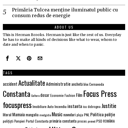
Primăria Tulcea menține iluminatul public cu
consum redus de energie
ABOUT US
This is Herman Brooks. Herman is just like the rest of us. Everyday
he has to make all kinds of decisions like what to wear, whom to
date and when to panic.
TAGS
Actualitate
Administratie
accident
anchetă
Cernavoda
bloc
Focus Press
Constanta
Film
dosar
Economie
Fashion
Cultura
focuspress
Justitie
instanta
Imobiliare Auto
Incendiu
isu dobrogea
Music
Politica
poliție
Mamaia
litoral
navodari
mangalia
PNL
medgidia
plaja
primăria constanta
polițiști
PSD
Portul Constanta
proces
Pompieri
proiect
ROMÂNIA