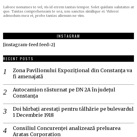
Labore nonumes te vel, vis id errem tantas tempor. Solet quidam salutatus at
quo. Tantas comprehensam te sea, usu sanctus similique ei. Viderer
admodum mea et, probo tantas alienum ne vim.
INSTAGRAM
[instagram-feed feed=2]
RECENT POSTS
Zona Pavilionului Expozițional din Constanța va
fi amenajată
Autocamion răsturnat pe DN 2A în județul
Constanța
Doi bărbați arestați pentru tâlhărie pe bulevardul
1 Decembrie 1918
Consiliul Concurenței analizează preluarea
Aratas Corporation