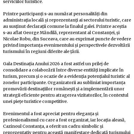
serviciilor turistice.
Printre participanți s-au numărat personalități din
administrația locală și reprezentanți ai sectorului turistic, care
au susținut declarații comune la finalul galei. Printre aceștia
s-au aflat George Măndilă, reprezentant al Constanței, și
Nicolae Robu, din Suceava, care au exprimat puncte de vedere
privind importanța evenimentului și perspectivele dezvoltării
turismului în regiuni diferite ale țării.
Gala Destinația Anului 2026 a fost astfel un prilej de
consolidare a colaborării între diverse entități implicate în
turism, precum și o ocazie de a evidenția potențialul turistic al
zonelor participante. Organizatorii au subliniat importanța
promovării destinațiilor românești și a implementării unor
strategii eficiente pentru atragerea vizitatorilor, în contextul
unei piețe turistice competitive.
Evenimentul a fost apreciat pentru eleganța și
profesionalismul cu care a fost organizat, iar locația aleasă,
Cazinoul Constanța, a oferit un cadru simbolic și
reprezentativ pentru această manifestare dedicată turismului