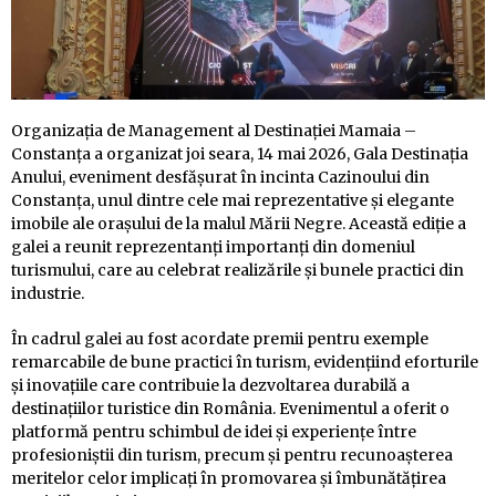
Organizația de Management al Destinației Mamaia –
Constanța a organizat joi seara, 14 mai 2026, Gala Destinația
Anului, eveniment desfășurat în incinta Cazinoului din
Constanța, unul dintre cele mai reprezentative și elegante
imobile ale orașului de la malul Mării Negre. Această ediție a
galei a reunit reprezentanți importanți din domeniul
turismului, care au celebrat realizările și bunele practici din
industrie.
În cadrul galei au fost acordate premii pentru exemple
remarcabile de bune practici în turism, evidențiind eforturile
și inovațiile care contribuie la dezvoltarea durabilă a
destinațiilor turistice din România. Evenimentul a oferit o
platformă pentru schimbul de idei și experiențe între
profesioniștii din turism, precum și pentru recunoașterea
meritelor celor implicați în promovarea și îmbunătățirea