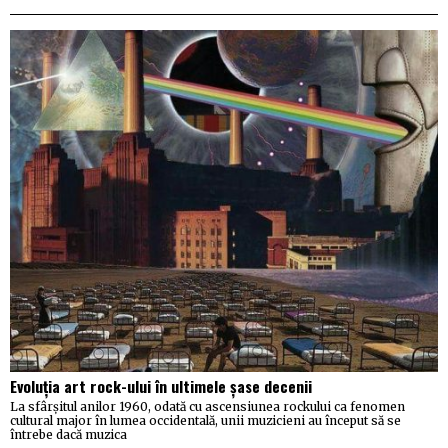
Evoluția art rock-ului în ultimele șase decenii
La sfârșitul anilor 1960, odată cu ascensiunea rockului ca fenomen
cultural major în lumea occidentală, unii muzicieni au început să se
întrebe dacă muzica