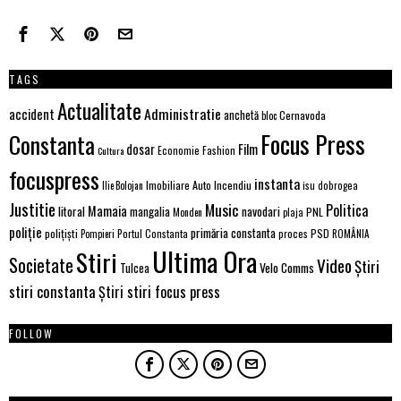
TAGS
Actualitate
Administratie
accident
anchetă
Cernavoda
bloc
Focus Press
Constanta
Film
dosar
Economie
Fashion
Cultura
focuspress
instanta
Incendiu
Imobiliare Auto
Ilie Bolojan
isu dobrogea
Justitie
Music
Politica
Mamaia
litoral
navodari
mangalia
PNL
Monden
plaja
poliție
primăria constanta
polițiști
Portul Constanta
proces
PSD
Pompieri
ROMÂNIA
Ultima Ora
Stiri
Societate
Video
Știri
Tulcea
Velo Comms
stiri constanta
Știri stiri focus press
FOLLOW