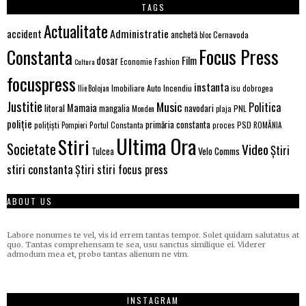
TAGS
Actualitate
Administratie
accident
anchetă
Cernavoda
bloc
Focus Press
Constanta
Film
dosar
Economie
Fashion
Cultura
focuspress
instanta
Incendiu
Imobiliare Auto
Ilie Bolojan
isu dobrogea
Justitie
Music
Politica
Mamaia
litoral
navodari
mangalia
PNL
Monden
plaja
poliție
primăria constanta
polițiști
Portul Constanta
proces
PSD
Pompieri
ROMÂNIA
Ultima Ora
Stiri
Societate
Video
Știri
Tulcea
Velo Comms
stiri constanta
Știri stiri focus press
ABOUT US
Labore nonumes te vel, vis id errem tantas tempor. Solet quidam salutatus at
quo. Tantas comprehensam te sea, usu sanctus similique ei. Viderer
admodum mea et, probo tantas alienum ne vim.
INSTAGRAM