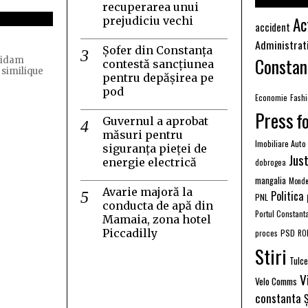
recuperarea unui
Ac
prejudiciu vechi
accident
Administrat
Șofer din Constanța
Constan
quidam
contestă sancțiunea
 similique
pentru depășirea pe
pod
Economie
Fash
Press
f
Guvernul a aprobat
măsuri pentru
Imobiliare Auto
siguranța pieței de
Just
energie electrică
dobrogea
mangalia
Monde
Avarie majoră la
Politica
PNL
conducta de apă din
Portul Constant
Mamaia, zona hotel
Piccadilly
PSD
proces
RO
Stiri
Tulc
V
Velo Comms
constanta
Ș