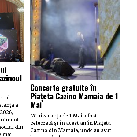
ui
azinoul
Concerte gratuite în
Piațeta Cazino Mamaia de 1
t al
Mai
tanța a
 2026,
Minivacanța de 1 Mai a fost
veniment
celebrată și în acest an în Piațeta
noului din
Cazino din Mamaia, unde au avut
e mai