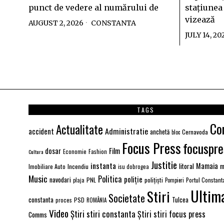
punct de vedere al numărului de
stațiunea
vizează
AUGUST 2, 2026
CONSTANTA
JULY 14, 20
TAGS
Co
Actualitate
Administratie
accident
anchetă
Cernavoda
bloc
Focus Press
focuspre
Film
dosar
Economie
Fashion
Cultura
Justitie
instanta
Mamaia
litoral
Imobiliare Auto
Incendiu
m
isu dobrogea
Music
Politica
poliție
navodari
PNL
polițiști
Portul Constant
plaja
Pompieri
Ultim
Stiri
Societate
constanta
PSD
Tulcea
proces
ROMÂNIA
Video
Știri stiri constanta
Știri stiri focus press
Comms