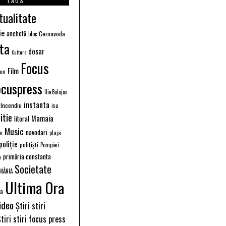
TAGS
tualitate
ie
anchetă
Cernavoda
bloc
ta
dosar
Cultura
Focus
Film
ion
ocuspress
Ilie Bolojan
instanta
Incendiu
isu
itie
Mamaia
litoral
Music
navodari
n
plaja
poliție
polițiști
Pompieri
primăria constanta
a
Societate
MÂNIA
Ultima Ora
ea
ideo
Știri stiri
tiri stiri focus press