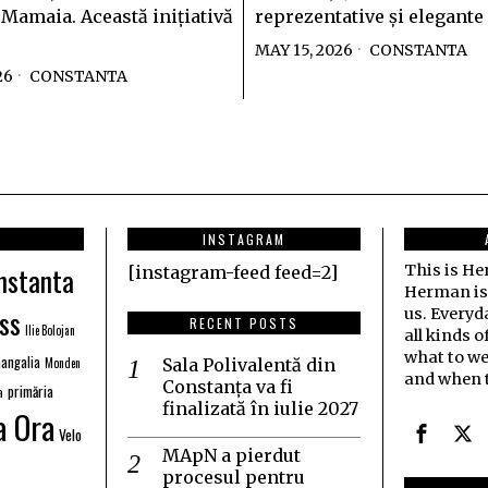
 Mamaia. Această inițiativă
reprezentative și elegante
MAY 15, 2026
CONSTANTA
26
CONSTANTA
INSTAGRAM
nstanta
This is H
[instagram-feed feed=2]
Herman is j
ss
us. Everyd
RECENT POSTS
Ilie Bolojan
all kinds o
what to we
angalia
Monden
Sala Polivalentă din
and when t
Constanța va fi
primăria
a
finalizată în iulie 2027
a Ora
Velo
MApN a pierdut
procesul pentru