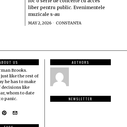
loc o serie de concerte cu acces
liber pentru public. Evenimentele
muzicale s-au
MAY 2, 2026
CONSTANTA
ABOUT US
AUTHORS
erman Brooks.
ust like the rest of
ay he has to make
f decisions like
ar, whom to date
o panic.
NEWSLETTER