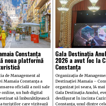
maia Constanța
Gala Destinația Anul
ză noua platformă
2026 a avut loc la C
turistică
Constanța
ția de Management al
Organizația de Managemen
ei Mamaia Constanța a
Destinației Mamaia – Cons
nsarea oficială a noii sale
organizat joi seara, 14 mai
 online, un hub digital
Gala Destinația Anului, e
stinat să îmbunătățească
desfășurat în incinta Cazi
 turiștilor care vizitează
Constanța, unul dintre cel