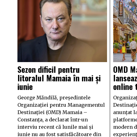
Sezon dificil pentru
OMD Ma
litoralul Mamaia în mai și
lansea
iunie
online 
George Măndilă, președintele
Organiza
Organizației pentru Managementul
Destinați
Destinației (OMD) Mamaia –
anunțat la
Constanța, a declarat într-un
platforme
interviu recent că lunile mai și
modern de
iunie nu au fost satisfăcătoare din
experiența