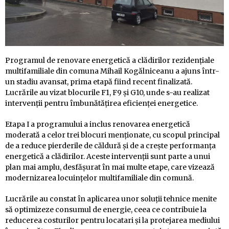
Programul de renovare energetică a clădirilor rezidențiale
multifamiliale din comuna Mihail Kogălniceanu a ajuns într-
un stadiu avansat, prima etapă fiind recent finalizată.
Lucrările au vizat blocurile F1, F9 și G10, unde s-au realizat
intervenții pentru îmbunătățirea eficienței energetice.
Etapa I a programului a inclus renovarea energetică
moderată a celor trei blocuri menționate, cu scopul principal
de a reduce pierderile de căldură și de a crește performanța
energetică a clădirilor. Aceste intervenții sunt parte a unui
plan mai amplu, desfășurat în mai multe etape, care vizează
modernizarea locuințelor multifamiliale din comună.
Lucrările au constat în aplicarea unor soluții tehnice menite
să optimizeze consumul de energie, ceea ce contribuie la
reducerea costurilor pentru locatari și la protejarea mediului