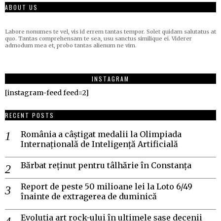
ABOUT US
Labore nonumes te vel, vis id errem tantas tempor. Solet quidam salutatus at
quo. Tantas comprehensam te sea, usu sanctus similique ei. Viderer
admodum mea et, probo tantas alienum ne vim.
INSTAGRAM
[instagram-feed feed=2]
RECENT POSTS
România a câștigat medalii la Olimpiada
Internațională de Inteligență Artificială
Bărbat reținut pentru tâlhărie în Constanța
Report de peste 50 milioane lei la Loto 6/49
înainte de extragerea de duminică
Evoluția art rock-ului în ultimele șase decenii