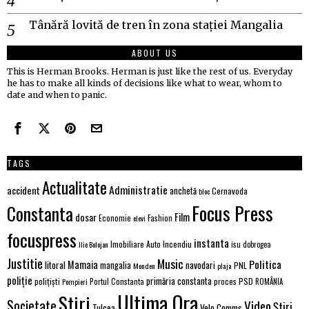
Tânără lovită de tren în zona stației Mangalia
ABOUT US
This is Herman Brooks. Herman is just like the rest of us. Everyday
he has to make all kinds of decisions like what to wear, whom to
date and when to panic.
TAGS
Actualitate
Administratie
accident
anchetă
Cernavoda
bloc
Focus Press
Constanta
dosar
Film
Economie
Fashion
elevi
focuspress
instanta
Incendiu
Imobiliare Auto
Ilie Bolojan
isu dobrogea
Justitie
Music
Politica
Mamaia
litoral
navodari
mangalia
PNL
Monden
plaja
poliție
primăria constanta
polițiști
proces
PSD
Pompieri
Portul Constanta
ROMÂNIA
Ultima Ora
Stiri
Societate
Video
Știri
Velo Comms
Tulcea