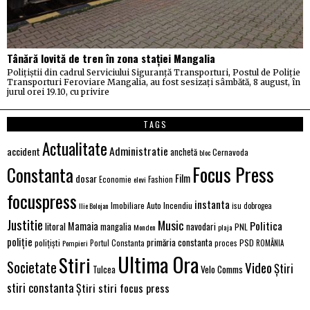
Tânără lovită de tren în zona stației Mangalia
Polițiștii din cadrul Serviciului Siguranță Transporturi, Postul de Poliție
Transporturi Feroviare Mangalia, au fost sesizați sâmbătă, 8 august, în
jurul orei 19.10, cu privire
TAGS
Actualitate
Administratie
accident
anchetă
Cernavoda
bloc
Focus Press
Constanta
dosar
Film
Economie
Fashion
elevi
focuspress
instanta
Incendiu
Imobiliare Auto
Ilie Bolojan
isu dobrogea
Justitie
Music
Politica
Mamaia
litoral
navodari
mangalia
PNL
Monden
plaja
poliție
primăria constanta
polițiști
proces
PSD
Pompieri
Portul Constanta
ROMÂNIA
Ultima Ora
Stiri
Societate
Video
Știri
Velo Comms
Tulcea
stiri constanta
Știri stiri focus press