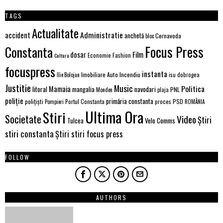
TAGS
Actualitate
Administratie
accident
anchetă
Cernavoda
bloc
Focus Press
Constanta
Film
dosar
Economie
Fashion
Cultura
focuspress
instanta
Imobiliare Auto
Incendiu
Ilie Bolojan
isu dobrogea
Justitie
Music
Politica
Mamaia
litoral
navodari
mangalia
PNL
Monden
plaja
poliție
primăria constanta
polițiști
PSD
Portul Constanta
proces
Pompieri
ROMÂNIA
Ultima Ora
Stiri
Societate
Video
Știri
Velo Comms
Tulcea
stiri constanta
Știri stiri focus press
FOLLOW
AUTHORS