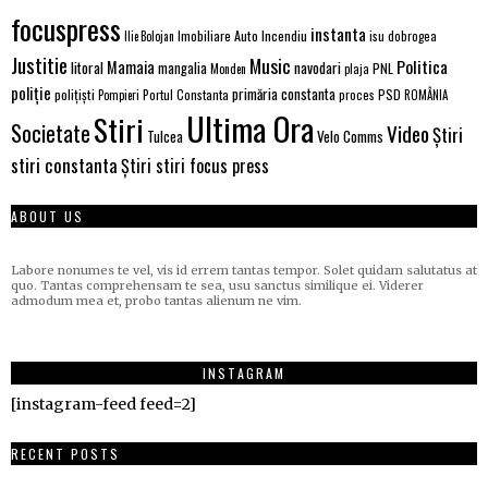
focuspress
instanta
Imobiliare Auto
Incendiu
Ilie Bolojan
isu dobrogea
Justitie
Music
Politica
Mamaia
litoral
navodari
mangalia
PNL
Monden
plaja
poliție
primăria constanta
polițiști
PSD
Portul Constanta
proces
Pompieri
ROMÂNIA
Ultima Ora
Stiri
Societate
Video
Știri
Velo Comms
Tulcea
stiri constanta
Știri stiri focus press
ABOUT US
Labore nonumes te vel, vis id errem tantas tempor. Solet quidam salutatus at
quo. Tantas comprehensam te sea, usu sanctus similique ei. Viderer
admodum mea et, probo tantas alienum ne vim.
INSTAGRAM
[instagram-feed feed=2]
RECENT POSTS