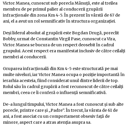
Victor Manea, cunoscut sub porecla Mânuță, este al treilea
membru de pe primul palier al conducerii grupării
infracționale din zona Km 4-5. În prezent în vârstă de 67 de
ani, el a avut un rol semnificativ în structura organizației.
Deși liderul absolut al grupării este Bogdan Drugă, poreclit
Bobby, urmat de Constantin Virgil Pase, cunoscut ca Vira,
Victor Manea se bucura de un respect deosebit în cadrul
grupului. Acest respect era manifestat inclusiv de către ceilalți
membri ai conducerii.
Gruparea infracțională din Km 4-5 este structurată pe mai
multe niveluri, iar Victor Manea ocupa o poziție importantă în
ierarhia acesteia, fiind considerat unul dintre liderii de top.
Rolul său în cadrul grupării a fost recunoscut de către ceilalți
membri, ceea ce îi conferă o influență semnificativă.
De-a lungul timpului, Victor Manea a fost cunoscut și sub alte
porecle, printre care și „Padre”. În trecut, la vârsta de 61 de
ani, a fost asociat cu un comportament obsesiv față de
minore, aspect care a atras atenția asupra sa.