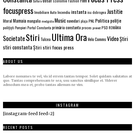
Film
dosar
Economie
Fashion
Cultura
focuspress
Justitie
instanta
Imobiliare Auto
Incendiu
isu dobrogea
Music
Politica
poliție
Mamaia
litoral
navodari
mangalia
PNL
medgidia
plaja
primăria constanta
polițiști
PSD
Portul Constanta
proces
Pompieri
proiect
ROMÂNIA
Ultima Ora
Stiri
Societate
Video
Știri
Velo Comms
Tulcea
stiri constanta
Știri stiri focus press
ABOUT US
Labore nonumes te vel, vis id errem tantas tempor. Solet quidam salutatus at
quo. Tantas comprehensam te sea, usu sanctus similique ei. Viderer
admodum mea et, probo tantas alienum ne vim.
INSTAGRAM
[instagram-feed feed=2]
RECENT POSTS