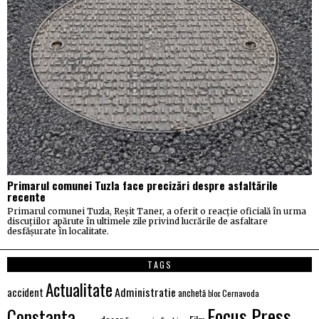
Primarul comunei Tuzla face precizări despre asfaltările
recente
Primarul comunei Tuzla, Reșit Taner, a oferit o reacție oficială în urma
discuțiilor apărute în ultimele zile privind lucrările de asfaltare
desfășurate în localitate.
TAGS
Actualitate
Administratie
accident
anchetă
Cernavoda
bloc
Focus Press
Constanta