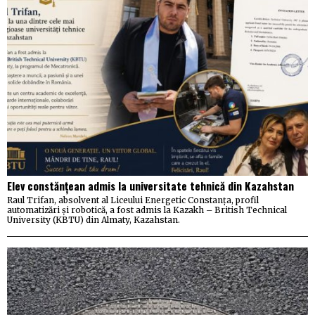
Elev constănțean admis la universitate tehnică din Kazahstan
Raul Trifan, absolvent al Liceului Energetic Constanța, profil
automatizări și robotică, a fost admis la Kazakh – British Technical
University (KBTU) din Almaty, Kazahstan.