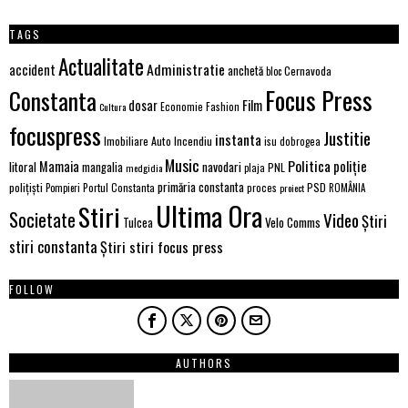
TAGS
Actualitate
Administratie
accident
anchetă
Cernavoda
bloc
Focus Press
Constanta
Film
dosar
Economie
Fashion
Cultura
focuspress
Justitie
instanta
Imobiliare Auto
Incendiu
isu dobrogea
Music
Politica
poliție
Mamaia
litoral
navodari
mangalia
PNL
medgidia
plaja
primăria constanta
polițiști
PSD
Portul Constanta
proces
Pompieri
proiect
ROMÂNIA
Ultima Ora
Stiri
Societate
Video
Știri
Velo Comms
Tulcea
stiri constanta
Știri stiri focus press
FOLLOW
AUTHORS