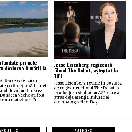
ufundate primele
Jesse Eisenberg regizează
ru devierea Dunării la
filmul The Debut, așteptat la
TIFF
ă dintre cele patru
Jesse Eisenberg revine în postura
ate redirecționării unei
de regizor cu filmul The Debut, o
bitul fluviului Dunărea
producție a studioului A24 care a
l Dunărea Veche au fost
atras deja atenția industriei
ontrolat vineri, în
cinematografice. Deși
ABOUT US
AUTHORS