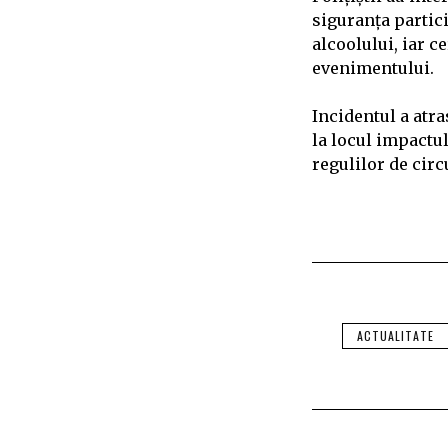
siguranța particip
alcoolului, iar c
evenimentului.
Incidentul a atra
la locul impactul
regulilor de circ
ACTUALITATE