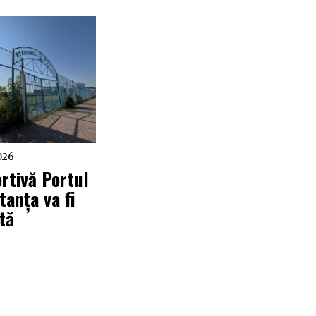
026
rtivă Portul
tanța va fi
ată