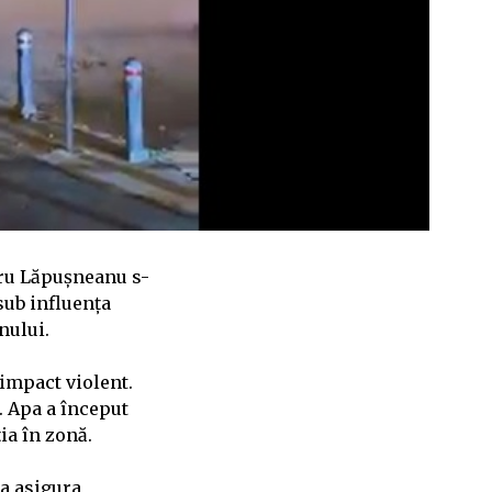
dru Lăpușneanu s-
sub influența
nului.
impact violent.
. Apa a început
ia în zonă.
 a asigura