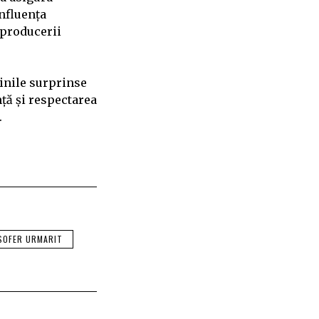
influența
 producerii
ginile surprinse
ță și respectarea
.
SOFER URMARIT