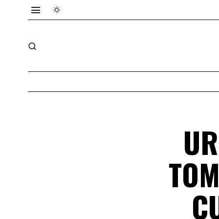
UR
TOM
C