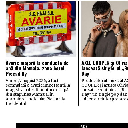
Avarie majoră la conducta de
AXEL COOPER și Olivi
apă din Mamaia, zona hotel
lansează single-ul „
Piccadilly
Day”
Vineri, 7 august 2026, a fost
Producătorul muzical 
semnalată o avarie importantă la
COOPER și artista Oliv
magistrala de alimentare cu apă
lansat recent piesa „B
din stațiunea Mamaia, în
Day”, un single pop dan
apropierea hotelului Piccadilly.
aduce o reinterpretare 
Incidentul
TAGS