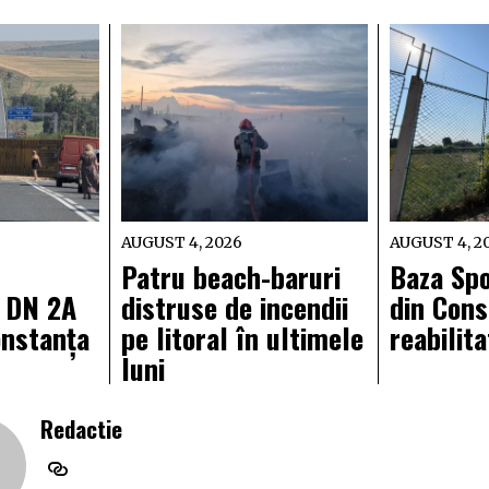
AUGUST 4, 2026
AUGUST 4, 2
Patru beach-baruri
Baza Spo
e DN 2A
distruse de incendii
din Cons
onstanța
pe litoral în ultimele
reabilit
luni
Redactie