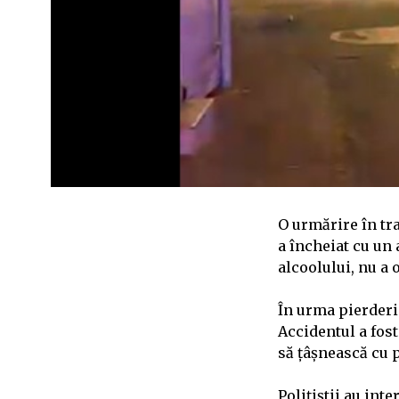
O urmărire în tr
a încheiat cu un 
alcoolului, nu a 
În urma pierderi
Accidentul a fost
să țâșnească cu p
Polițiștii au int