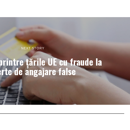
NEXT STORY
rintre țările UE cu fraude la
erte de angajare false