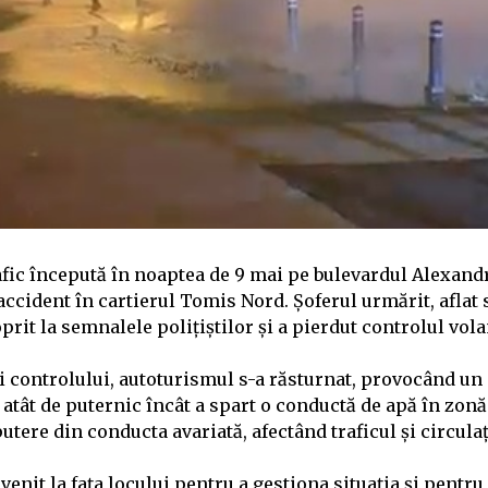
afic începută în noaptea de 9 mai pe bulevardul Alexan
accident în cartierul Tomis Nord. Șoferul urmărit, aflat 
oprit la semnalele polițiștilor și a pierdut controlul vola
i controlului, autoturismul s-a răsturnat, provocând un 
 atât de puternic încât a spart o conductă de apă în zonă
utere din conducta avariată, afectând traficul și circulaț
ervenit la fața locului pentru a gestiona situația și pentru