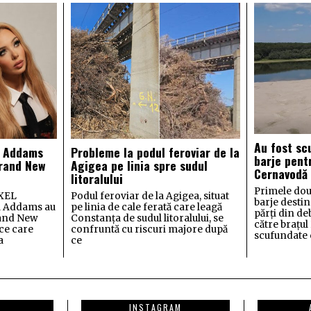
Au fost sc
a Addams
Probleme la podul feroviar de la
barje pent
Brand New
Agigea pe linia spre sudul
Cernavodă
litoralului
Primele dou
AXEL
Podul feroviar de la Agigea, situat
barje destin
ia Addams au
pe linia de cale ferată care leagă
părți din de
rand New
Constanța de sudul litoralului, se
către brațu
ce care
confruntă cu riscuri majore după
scufundate c
a
ce
INSTAGRAM