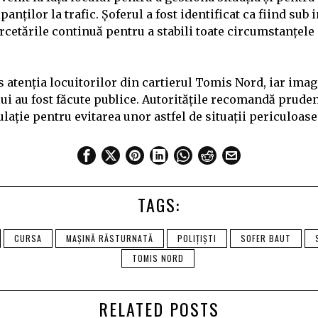
anților la trafic. Șoferul a fost identificat ca fiind sub 
ercetările continuă pentru a stabili toate circumstanțele
s atenția locuitorilor din cartierul Tomis Nord, iar ima
ui au fost făcute publice. Autoritățile recomandă pruden
ulație pentru evitarea unor astfel de situații periculoase
TAGS:
CURSA
MAȘINĂ RĂSTURNATĂ
POLIȚIȘTI
SOFER BAUT
TOMIS NORD
RELATED POSTS