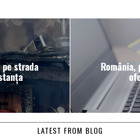
 pe strada
România, p
stanța
of
LATEST FROM BLOG