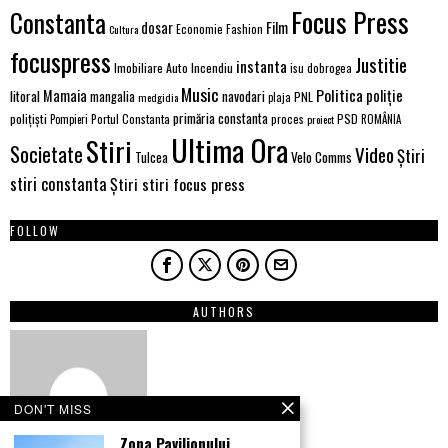
Focus Press
Constanta
Film
dosar
Economie
Fashion
Cultura
focuspress
Justitie
instanta
Imobiliare Auto
Incendiu
isu dobrogea
Music
Politica
poliție
Mamaia
litoral
navodari
mangalia
PNL
medgidia
plaja
primăria constanta
polițiști
PSD
Portul Constanta
proces
Pompieri
proiect
ROMÂNIA
Ultima Ora
Stiri
Societate
Video
Știri
Velo Comms
Tulcea
stiri constanta
Știri stiri focus press
FOLLOW
AUTHORS
DON'T MISS
Zona Pavilionului