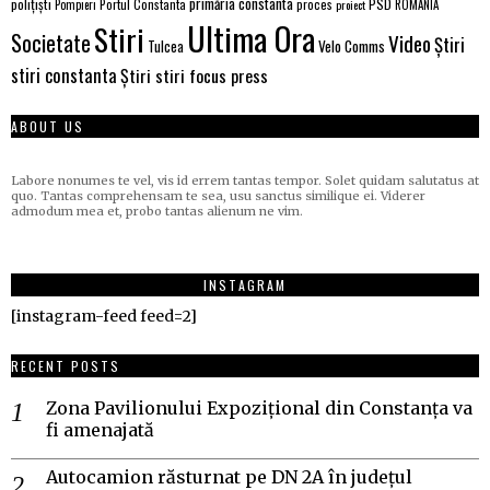
primăria constanta
polițiști
PSD
Portul Constanta
proces
Pompieri
proiect
ROMÂNIA
Ultima Ora
Stiri
Societate
Video
Știri
Velo Comms
Tulcea
stiri constanta
Știri stiri focus press
ABOUT US
Labore nonumes te vel, vis id errem tantas tempor. Solet quidam salutatus at
quo. Tantas comprehensam te sea, usu sanctus similique ei. Viderer
admodum mea et, probo tantas alienum ne vim.
INSTAGRAM
[instagram-feed feed=2]
RECENT POSTS
Zona Pavilionului Expozițional din Constanța va
fi amenajată
Autocamion răsturnat pe DN 2A în județul