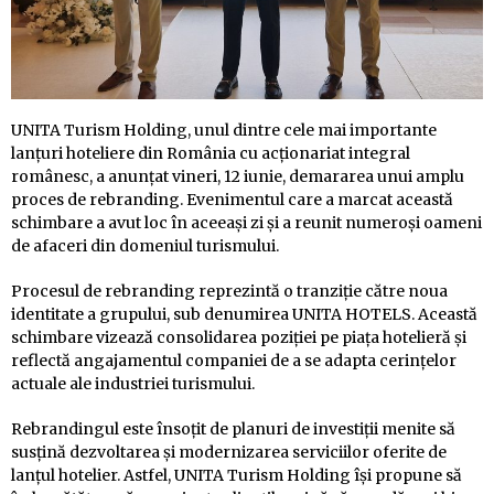
UNITA Turism Holding, unul dintre cele mai importante
lanțuri hoteliere din România cu acționariat integral
românesc, a anunțat vineri, 12 iunie, demararea unui amplu
proces de rebranding. Evenimentul care a marcat această
schimbare a avut loc în aceeași zi și a reunit numeroși oameni
de afaceri din domeniul turismului.
Procesul de rebranding reprezintă o tranziție către noua
identitate a grupului, sub denumirea UNITA HOTELS. Această
schimbare vizează consolidarea poziției pe piața hotelieră și
reflectă angajamentul companiei de a se adapta cerințelor
actuale ale industriei turismului.
Rebrandingul este însoțit de planuri de investiții menite să
susțină dezvoltarea și modernizarea serviciilor oferite de
lanțul hotelier. Astfel, UNITA Turism Holding își propune să