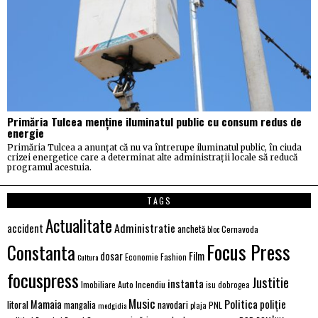
Primăria Tulcea menține iluminatul public cu consum redus de
energie
Primăria Tulcea a anunțat că nu va întrerupe iluminatul public, în ciuda
crizei energetice care a determinat alte administrații locale să reducă
programul acestuia.
TAGS
Actualitate
Administratie
accident
anchetă
Cernavoda
bloc
Focus Press
Constanta
Film
dosar
Economie
Fashion
Cultura
focuspress
Justitie
instanta
Imobiliare Auto
Incendiu
isu dobrogea
Music
Politica
poliție
Mamaia
litoral
navodari
mangalia
PNL
medgidia
plaja