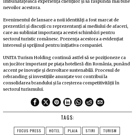
îmbunătățească experiența clienților și să răspundă mai bine
nevoilor acestora.
Evenimentul de lansare a noii identități a fost marcat de
prezentări și discuții cu reprezentanți ai mediului de afaceri,
care au subliniat importanța acestei schimbări pentru
sectorul turistic românesc. Prezența acestora a evidențiat
interesul și sprijinul pentru inițiativa companiei.
UNITA Turism Holding continuă astfel să se poziționeze ca
un jucător important pe piața hotelieră din România, punând
accent pe inovație și dezvoltare sustenabilă. Procesul de
rebranding și investițiile anunțate vor contribui la
consolidarea brandului și la creșterea competitivității în
sectorul turismului.
TAGS:
FOCUS PRESS
HOTEL
PLAJA
STIRI
TURISM