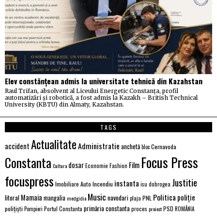
Elev constănțean admis la universitate tehnică din Kazahstan
Raul Trifan, absolvent al Liceului Energetic Constanța, profil
automatizări și robotică, a fost admis la Kazakh – British Technical
University (KBTU) din Almaty, Kazahstan.
TAGS
Actualitate
Administratie
accident
anchetă
Cernavoda
bloc
Focus Press
Constanta
Film
dosar
Economie
Fashion
Cultura
focuspress
Justitie
instanta
Imobiliare Auto
Incendiu
isu dobrogea
Music
Politica
poliție
Mamaia
litoral
navodari
mangalia
PNL
medgidia
plaja
primăria constanta
polițiști
PSD
Portul Constanta
proces
Pompieri
proiect
ROMÂNIA