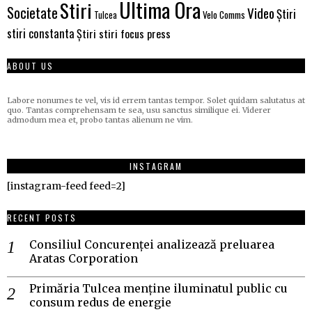
Ultima Ora
Stiri
Societate
Video
Știri
Velo Comms
Tulcea
stiri constanta
Știri stiri focus press
ABOUT US
Labore nonumes te vel, vis id errem tantas tempor. Solet quidam salutatus at
quo. Tantas comprehensam te sea, usu sanctus similique ei. Viderer
admodum mea et, probo tantas alienum ne vim.
INSTAGRAM
[instagram-feed feed=2]
RECENT POSTS
Consiliul Concurenței analizează preluarea
Aratas Corporation
Primăria Tulcea menține iluminatul public cu
consum redus de energie