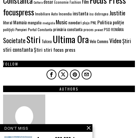
Focus Press
Constanta
Film
dosar
Economie
Fashion
Cultura
focuspress
Justitie
instanta
Imobiliare Auto
Incendiu
isu dobrogea
Music
Politica
poliție
Mamaia
litoral
navodari
mangalia
PNL
medgidia
plaja
primăria constanta
polițiști
PSD
Portul Constanta
proces
Pompieri
proiect
ROMÂNIA
Ultima Ora
Stiri
Societate
Video
Știri
Velo Comms
Tulcea
stiri constanta
Știri stiri focus press
FOLLOW
AUTHORS
DON'T MISS