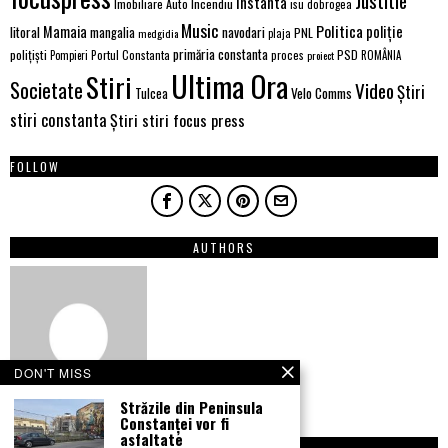
Justitie
instanta
Imobiliare Auto
Incendiu
isu dobrogea
Music
Politica
poliție
Mamaia
litoral
navodari
mangalia
PNL
medgidia
plaja
primăria constanta
polițiști
PSD
Portul Constanta
proces
Pompieri
proiect
ROMÂNIA
Ultima Ora
Stiri
Societate
Video
Știri
Velo Comms
Tulcea
stiri constanta
Știri stiri focus press
FOLLOW
AUTHORS
DON'T MISS
Străzile din Peninsula
Constanței vor fi
asfaltate
NEWSLETTER