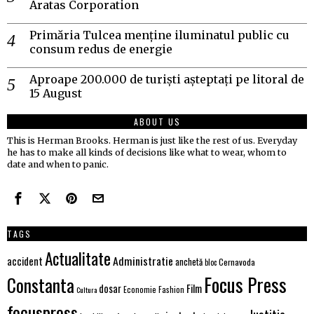
Aratas Corporation
Primăria Tulcea menține iluminatul public cu
consum redus de energie
Aproape 200.000 de turiști așteptați pe litoral de
15 August
ABOUT US
This is Herman Brooks. Herman is just like the rest of us. Everyday
he has to make all kinds of decisions like what to wear, whom to
date and when to panic.
TAGS
Actualitate
Administratie
accident
anchetă
Cernavoda
bloc
Focus Press
Constanta
Film
dosar
Economie
Fashion
Cultura
focuspress