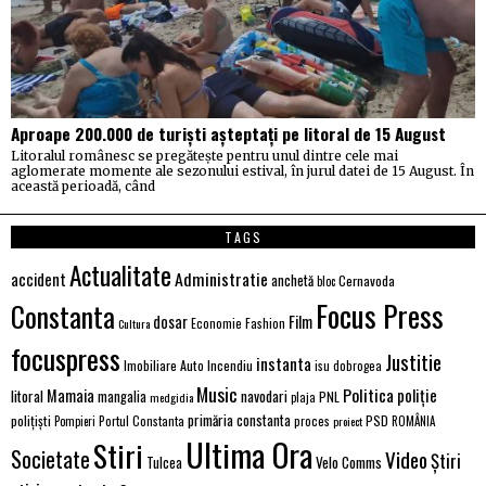
Aproape 200.000 de turiști așteptați pe litoral de 15 August
Litoralul românesc se pregătește pentru unul dintre cele mai
aglomerate momente ale sezonului estival, în jurul datei de 15 August. În
această perioadă, când
TAGS
Actualitate
Administratie
accident
anchetă
Cernavoda
bloc
Focus Press
Constanta
Film
dosar
Economie
Fashion
Cultura
focuspress
Justitie
instanta
Imobiliare Auto
Incendiu
isu dobrogea
Music
Politica
poliție
Mamaia
litoral
navodari
mangalia
PNL
medgidia
plaja
primăria constanta
polițiști
PSD
Portul Constanta
proces
Pompieri
proiect
ROMÂNIA
Ultima Ora
Stiri
Societate
Video
Știri
Velo Comms
Tulcea