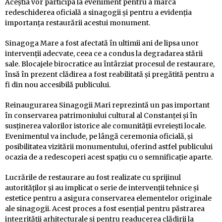
Aceștia vor participa la eveniment pentru a marca
redeschiderea oficială a sinagogii și pentru a evidenția
importanța restaurării acestui monument.
Sinagoga Mare a fost afectată în ultimii ani de lipsa unor
intervenții adecvate, ceea ce a condus la degradarea stării
sale. Blocajele birocratice au întârziat procesul de restaurare,
însă în prezent clădirea a fost reabilitată și pregătită pentru a
fi din nou accesibilă publicului.
Reinaugurarea Sinagogii Mari reprezintă un pas important
în conservarea patrimoniului cultural al Constanței și în
susținerea valorilor istorice ale comunității evreiești locale.
Evenimentul va include, pe lângă ceremonia oficială, și
posibilitatea vizitării monumentului, oferind astfel publicului
ocazia de a redescoperi acest spațiu cu o semnificație aparte.
Lucrările de restaurare au fost realizate cu sprijinul
autorităților și au implicat o serie de intervenții tehnice și
estetice pentru a asigura conservarea elementelor originale
ale sinagogii. Acest proces a fost esențial pentru păstrarea
integrității arhitecturale și pentru readucerea clădirii la