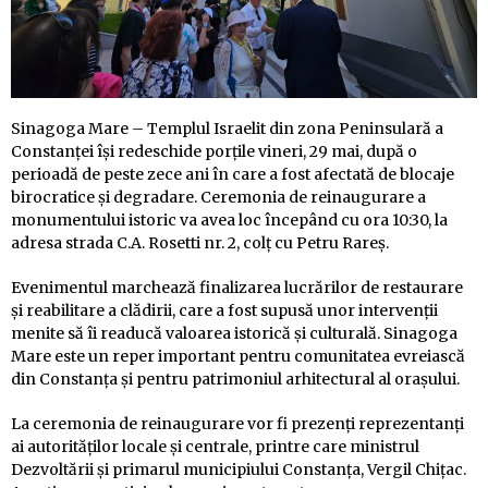
Sinagoga Mare – Templul Israelit din zona Peninsulară a
Constanței își redeschide porțile vineri, 29 mai, după o
perioadă de peste zece ani în care a fost afectată de blocaje
birocratice și degradare. Ceremonia de reinaugurare a
monumentului istoric va avea loc începând cu ora 10:30, la
adresa strada C.A. Rosetti nr. 2, colț cu Petru Rareș.
Evenimentul marchează finalizarea lucrărilor de restaurare
și reabilitare a clădirii, care a fost supusă unor intervenții
menite să îi readucă valoarea istorică și culturală. Sinagoga
Mare este un reper important pentru comunitatea evreiască
din Constanța și pentru patrimoniul arhitectural al orașului.
La ceremonia de reinaugurare vor fi prezenți reprezentanți
ai autorităților locale și centrale, printre care ministrul
Dezvoltării și primarul municipiului Constanța, Vergil Chițac.