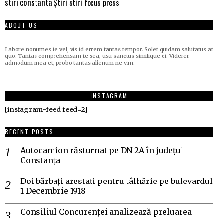
stiri constanta
Știri stiri focus press
ABOUT US
Labore nonumes te vel, vis id errem tantas tempor. Solet quidam salutatus at
quo. Tantas comprehensam te sea, usu sanctus similique ei. Viderer
admodum mea et, probo tantas alienum ne vim.
INSTAGRAM
[instagram-feed feed=2]
RECENT POSTS
Autocamion răsturnat pe DN 2A în județul
Constanța
Doi bărbați arestați pentru tâlhărie pe bulevardul
1 Decembrie 1918
Consiliul Concurenței analizează preluarea