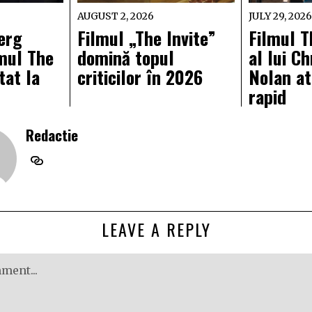
AUGUST 2, 2026
JULY 29, 202
erg
Filmul „The Invite”
Filmul 
lmul The
domină topul
al lui C
tat la
criticilor în 2026
Nolan at
rapid
Redactie
LEAVE A REPLY