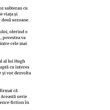
loz subteran cu
e viața și
r două sezoane.
ului, oferind o
, povestea va
intre cele mai
l al lui Hugh
aptă cu interes
 și vor dezvolta
nfirmat că
 Această serie
ence-fiction în