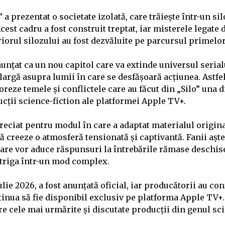
 a prezentat o societate izolată, care trăiește într-un si
cest cadru a fost construit treptat, iar misterele legate d
riorul silozului au fost dezvăluite pe parcursul primelo
unțat ca un nou capitol care va extinde universul serial
argă asupra lumii în care se desfășoară acțiunea. Astfel
reze temele și conflictele care au făcut din „Silo” una d
cții science-fiction ale platformei Apple TV+.
preciat pentru modul în care a adaptat materialul origina
 creeze o atmosferă tensionată și captivantă. Fanii aște
care vor aduce răspunsuri la întrebările rămase deschise
ntriga într-un mod complex.
iulie 2026, a fost anunțată oficial, iar producătorii au co
tinua să fie disponibil exclusiv pe platforma Apple TV+.
e cele mai urmărite și discutate producții din genul sci