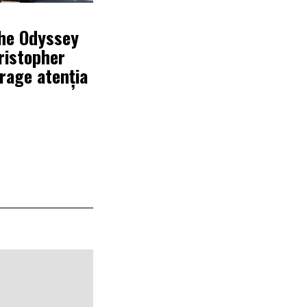
6
The Odyssey
hristopher
rage atenția