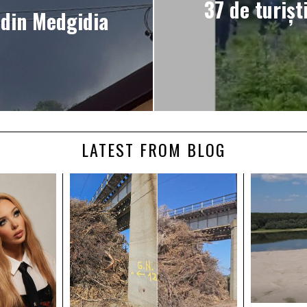
37 de turișt
 din Medgidia
LATEST FROM BLOG