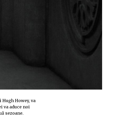
ui Hugh Howey, va
ei va aduce noi
ouă sezoane.