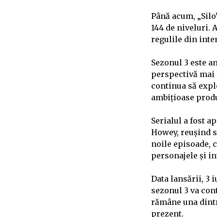
Până acum, „Silo”
144 de niveluri. A
regulile din inte
Sezonul 3 este an
perspectivă mai l
continua să explo
ambițioase produ
Serialul a fost a
Howey, reușind să
noile episoade, 
personajele și i
Data lansării, 3 
sezonul 3 va con
rămâne una dintr
prezent.