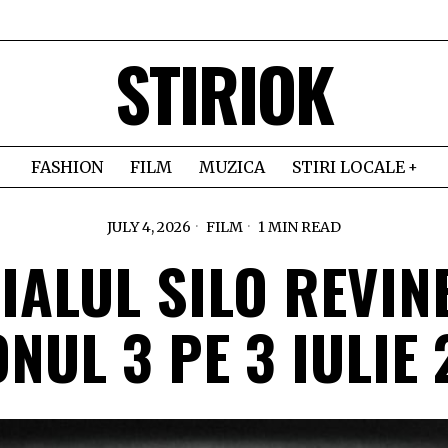
STIRIOK
FASHION
FILM
MUZICA
STIRI LOCALE
JULY 4, 2026
FILM
1 MIN READ
IALUL SILO REVIN
NUL 3 PE 3 IULIE