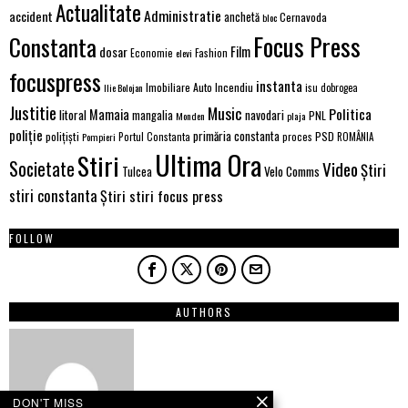
Actualitate
Administratie
accident
anchetă
Cernavoda
bloc
Focus Press
Constanta
dosar
Film
Economie
Fashion
elevi
focuspress
instanta
Incendiu
Imobiliare Auto
Ilie Bolojan
isu dobrogea
Justitie
Music
Politica
Mamaia
litoral
navodari
mangalia
PNL
Monden
plaja
poliție
primăria constanta
polițiști
proces
PSD
Pompieri
Portul Constanta
ROMÂNIA
Ultima Ora
Stiri
Societate
Video
Știri
Velo Comms
Tulcea
stiri constanta
Știri stiri focus press
FOLLOW
AUTHORS
DON'T MISS