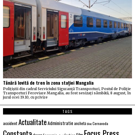
Tânără lovită de tren în zona stației Mangalia
Polițiștii din cadrul Serviciului Siguranță Transporturi, Postul de Poliție
Transporturi Feroviare Mangalia, au fost sesizați sâmbătă, 8 august, în
jurul orei 19.10, cu privire
TAGS
Actualitate
Administratie
accident
anchetă
Cernavoda
bloc
Focus Press
Constanta
dosar
Film