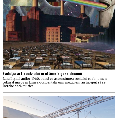
Evoluția art rock-ului în ultimele șase decenii
La sfârșitul anilor 1960, odată cu ascensiunea rockului ca fenomen
cultural major în lumea occidentală, unii muzicieni au început să se
întrebe dacă muzica