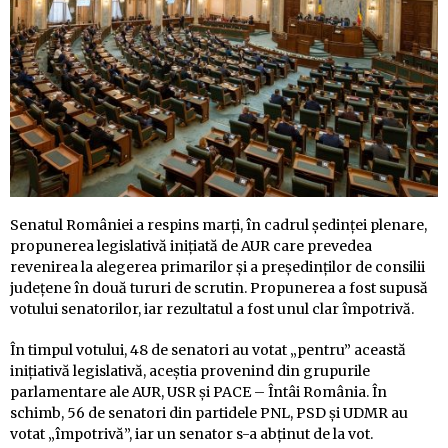
Senatul României a respins marți, în cadrul ședinței plenare,
propunerea legislativă inițiată de AUR care prevedea
revenirea la alegerea primarilor și a președinților de consilii
județene în două tururi de scrutin. Propunerea a fost supusă
votului senatorilor, iar rezultatul a fost unul clar împotrivă.
În timpul votului, 48 de senatori au votat „pentru” această
inițiativă legislativă, aceștia provenind din grupurile
parlamentare ale AUR, USR și PACE – Întâi România. În
schimb, 56 de senatori din partidele PNL, PSD și UDMR au
votat „împotrivă”, iar un senator s-a abținut de la vot.