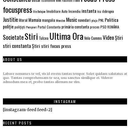
Economie
Fashion
elevi
focuspress
instanta
Incendiu
Imobiliare Auto
Ilie Bolojan
isu dobrogea
Justitie
Music
Politica
Mamaia
litoral
navodari
mangalia
PNL
Monden
plaja
poliție
primăria constanta
polițiști
proces
PSD
Pompieri
Portul Constanta
ROMÂNIA
Ultima Ora
Stiri
Societate
Video
Știri
Velo Comms
Tulcea
stiri constanta
Știri stiri focus press
ABOUT US
Labore nonumes te vel, vis id errem tantas tempor. Solet quidam salutatus at
quo. Tantas comprehensam te sea, usu sanctus similique ei. Viderer
admodum mea et, probo tantas alienum ne vim.
INSTAGRAM
[instagram-feed feed=2]
RECENT POSTS