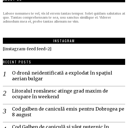
Labore nonumes te vel, vis id errem tantas tempor. Solet quidam salutatus at
quo. Tantas comprehensam te sea, usu sanctus similique ei. Viderer
admodum mea et, probo tantas alienum ne vim.
INSTAGRAM
[instagram-feed feed=2]
RECENT POSTS
O dronă neidentificată a explodat în spațiul
aerian bulgar
Litoralul românesc atinge grad maxim de
ocupare în weekend
Cod galben de caniculă emis pentru Dobrogea pe
8 august
Cod Galben de caniculă și vânt puternic în