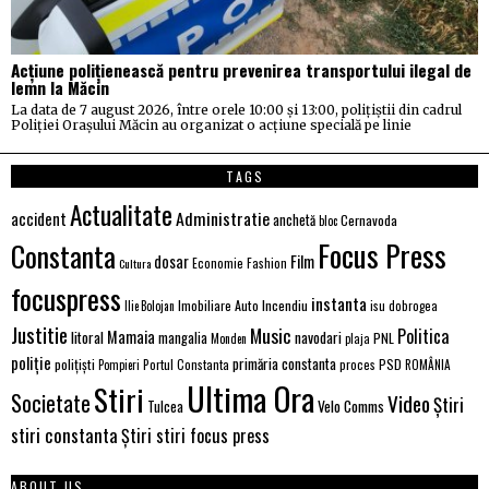
Acțiune polițienească pentru prevenirea transportului ilegal de
lemn la Măcin
La data de 7 august 2026, între orele 10:00 și 13:00, polițiștii din cadrul
Poliției Orașului Măcin au organizat o acțiune specială pe linie
TAGS
Actualitate
Administratie
accident
anchetă
Cernavoda
bloc
Focus Press
Constanta
Film
dosar
Economie
Fashion
Cultura
focuspress
instanta
Imobiliare Auto
Incendiu
Ilie Bolojan
isu dobrogea
Justitie
Music
Politica
Mamaia
litoral
navodari
mangalia
PNL
Monden
plaja
poliție
primăria constanta
polițiști
PSD
Portul Constanta
proces
Pompieri
ROMÂNIA
Ultima Ora
Stiri
Societate
Video
Știri
Tulcea
Velo Comms
stiri constanta
Știri stiri focus press
ABOUT US