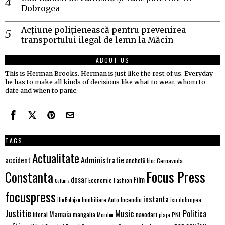
Dobrogea
Acțiune polițienească pentru prevenirea
transportului ilegal de lemn la Măcin
ABOUT US
This is Herman Brooks. Herman is just like the rest of us. Everyday
he has to make all kinds of decisions like what to wear, whom to
date and when to panic.
TAGS
Actualitate
Administratie
accident
anchetă
Cernavoda
bloc
Focus Press
Constanta
Film
dosar
Economie
Fashion
Cultura
focuspress
instanta
Imobiliare Auto
Incendiu
Ilie Bolojan
isu dobrogea
Justitie
Music
Politica
Mamaia
litoral
navodari
mangalia
PNL
Monden
plaja