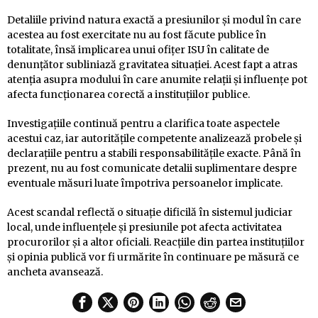
Detaliile privind natura exactă a presiunilor și modul în care
acestea au fost exercitate nu au fost făcute publice în
totalitate, însă implicarea unui ofițer ISU în calitate de
denunțător subliniază gravitatea situației. Acest fapt a atras
atenția asupra modului în care anumite relații și influențe pot
afecta funcționarea corectă a instituțiilor publice.
Investigațiile continuă pentru a clarifica toate aspectele
acestui caz, iar autoritățile competente analizează probele și
declarațiile pentru a stabili responsabilitățile exacte. Până în
prezent, nu au fost comunicate detalii suplimentare despre
eventuale măsuri luate împotriva persoanelor implicate.
Acest scandal reflectă o situație dificilă în sistemul judiciar
local, unde influențele și presiunile pot afecta activitatea
procurorilor și a altor oficiali. Reacțiile din partea instituțiilor
și opinia publică vor fi urmărite în continuare pe măsură ce
ancheta avansează.