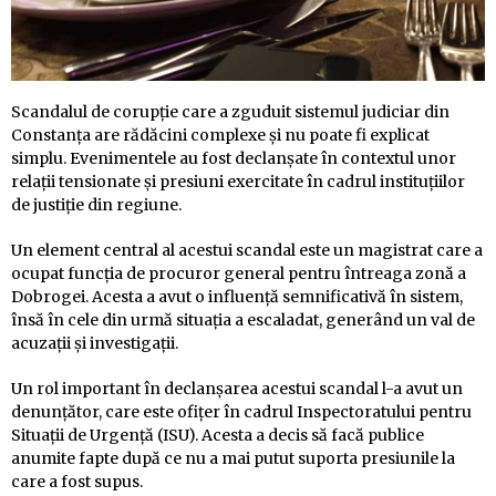
Scandalul de corupție care a zguduit sistemul judiciar din
Constanța are rădăcini complexe și nu poate fi explicat
simplu. Evenimentele au fost declanșate în contextul unor
relații tensionate și presiuni exercitate în cadrul instituțiilor
de justiție din regiune.
Un element central al acestui scandal este un magistrat care a
ocupat funcția de procuror general pentru întreaga zonă a
Dobrogei. Acesta a avut o influență semnificativă în sistem,
însă în cele din urmă situația a escaladat, generând un val de
acuzații și investigații.
Un rol important în declanșarea acestui scandal l-a avut un
denunțător, care este ofițer în cadrul Inspectoratului pentru
Situații de Urgență (ISU). Acesta a decis să facă publice
anumite fapte după ce nu a mai putut suporta presiunile la
care a fost supus.