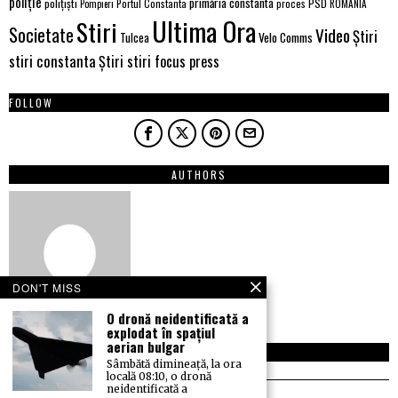
poliție
primăria constanta
polițiști
PSD
Portul Constanta
proces
Pompieri
ROMÂNIA
Ultima Ora
Stiri
Societate
Video
Știri
Tulcea
Velo Comms
stiri constanta
Știri stiri focus press
FOLLOW
AUTHORS
DON'T MISS
O dronă neidentificată a
explodat în spațiul
aerian bulgar
NEWSLETTER
Sâmbătă dimineață, la ora
locală 08:10, o dronă
neidentificată a