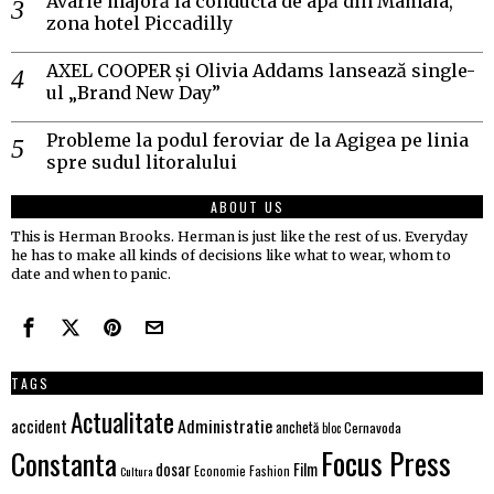
Avarie majoră la conducta de apă din Mamaia,
zona hotel Piccadilly
AXEL COOPER și Olivia Addams lansează single-
ul „Brand New Day”
Probleme la podul feroviar de la Agigea pe linia
spre sudul litoralului
ABOUT US
This is Herman Brooks. Herman is just like the rest of us. Everyday
he has to make all kinds of decisions like what to wear, whom to
date and when to panic.
TAGS
Actualitate
Administratie
accident
anchetă
Cernavoda
bloc
Focus Press
Constanta
Film
dosar
Economie
Fashion
Cultura