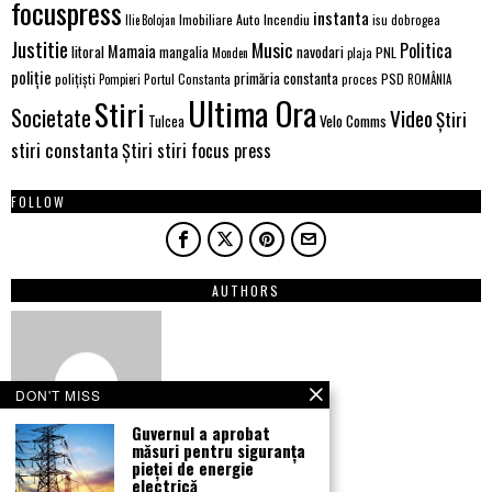
focuspress
instanta
Imobiliare Auto
Incendiu
Ilie Bolojan
isu dobrogea
Justitie
Music
Politica
Mamaia
litoral
navodari
mangalia
PNL
Monden
plaja
poliție
primăria constanta
polițiști
PSD
Portul Constanta
proces
Pompieri
ROMÂNIA
Ultima Ora
Stiri
Societate
Video
Știri
Velo Comms
Tulcea
stiri constanta
Știri stiri focus press
FOLLOW
AUTHORS
DON'T MISS
Guvernul a aprobat
măsuri pentru siguranța
pieței de energie
electrică