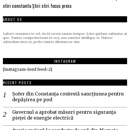
stiri constanta
Știri stiri focus press
ABOUT US
Labore nonumes te vel, vis id errem tantas tempor. Solet quidam salutatus at
quo. Tantas comprehensam te sea, usu sanctus similique ei. Viderer
admodum mea et, probo tantas alienum ne vim.
INSTAGRAM
[instagram-feed feed=2]
RECENT POSTS
Șofer din Constanța contestă sancțiunea pentru
depășirea pe pod
Guvernul a aprobat măsuri pentru siguranța
pieței de energie electrică