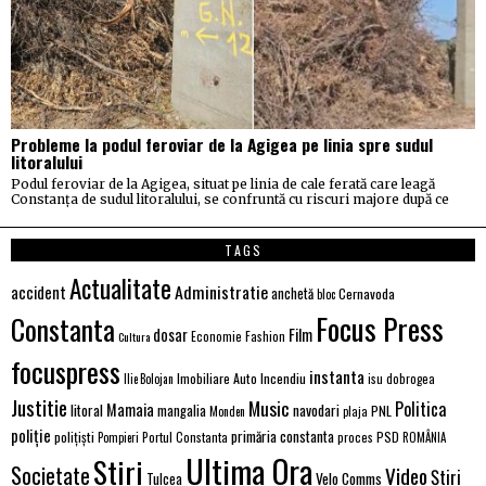
Probleme la podul feroviar de la Agigea pe linia spre sudul
litoralului
Podul feroviar de la Agigea, situat pe linia de cale ferată care leagă
Constanța de sudul litoralului, se confruntă cu riscuri majore după ce
TAGS
Actualitate
Administratie
accident
anchetă
Cernavoda
bloc
Focus Press
Constanta
Film
dosar
Economie
Fashion
Cultura
focuspress
instanta
Imobiliare Auto
Incendiu
Ilie Bolojan
isu dobrogea
Justitie
Music
Politica
Mamaia
litoral
navodari
mangalia
PNL
Monden
plaja
poliție
primăria constanta
polițiști
PSD
Portul Constanta
proces
Pompieri
ROMÂNIA
Ultima Ora
Stiri
Societate
Video
Știri
Velo Comms
Tulcea