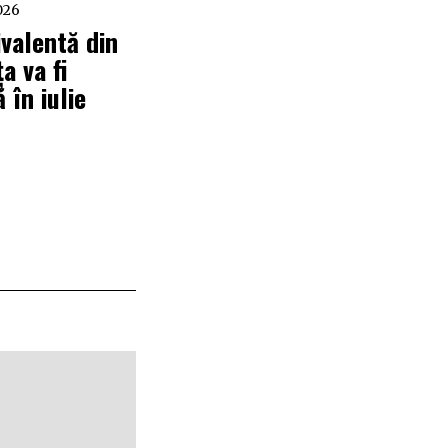
026
ivalentă din
a va fi
ă în iulie