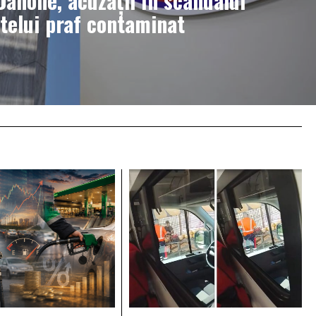
Danone, acuzații în scandalul
ptelui praf contaminat