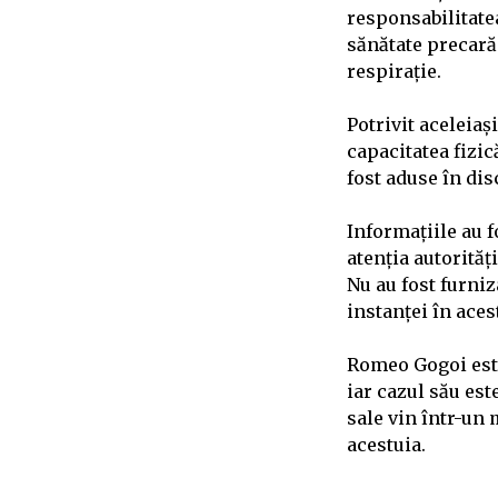
responsabilitatea
sănătate precară 
respirație.
Potrivit aceleia
capacitatea fizic
fost aduse în dis
Informațiile au f
atenția autorităț
Nu au fost furni
instanței în aces
Romeo Gogoi este 
iar cazul său est
sale vin într-un
acestuia.