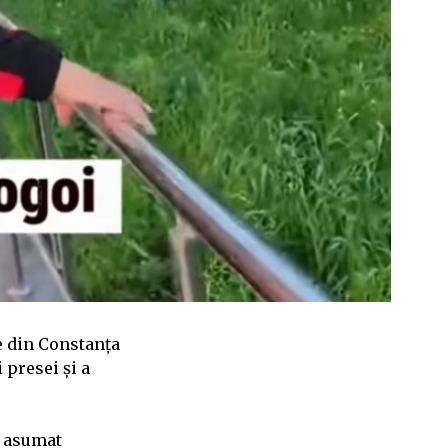
ie din Constanța
 presei și a
a asumat