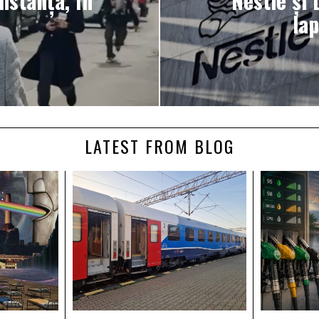
nstanța, în
Nestlé și 
la
LATEST FROM BLOG