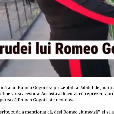
rudă a lui Romeo Gogoi s-a prezentat la Palatul de Justiț
 eliberarea acestuia. Aceasta a discutat cu reprezentanții
gerea că Romeo Gogoi este nevinovat.
ferite, ruda a menționat că, deși Romeo „fumează”, el și-