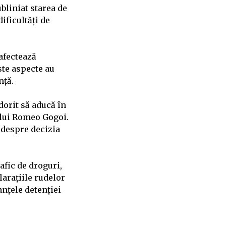
bliniat starea de
ificultăți de
afectează
ste aspecte au
nță.
 dorit să aducă în
a lui Romeo Gogoi.
 despre decizia
afic de droguri,
larațiile rudelor
anțele detenției