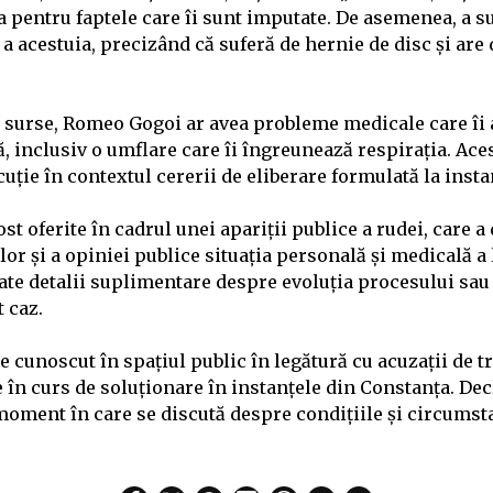
 pentru faptele care îi sunt imputate. De asemenea, a su
a acestuia, precizând că suferă de hernie de disc și are d
și surse, Romeo Gogoi ar avea probleme medicale care îi 
ă, inclusiv o umflare care îi îngreunează respirația. Ace
cuție în contextul cererii de eliberare formulată la insta
ost oferite în cadrul unei apariții publice a rudei, care a
ilor și a opiniei publice situația personală și medicală 
zate detalii suplimentare despre evoluția procesului sau
t caz.
cunoscut în spațiul public în legătură cu acuzații de tr
e în curs de soluționare în instanțele din Constanța. Dec
 moment în care se discută despre condițiile și circumst