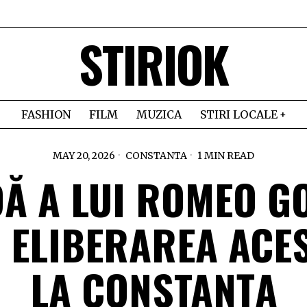
STIRIOK
FASHION
FILM
MUZICA
STIRI LOCALE
MAY 20, 2026
CONSTANTA
1 MIN READ
Ă A LUI ROMEO G
 ELIBERAREA ACE
LA CONSTANȚA