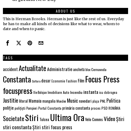
ABOUT US
This is Herman Brooks. Herman is just like the rest of us. Everyday
he has to make all kinds of decisions like what to wear, whom to
date and when to panic.
TAGS
Actualitate
Administratie
accident
anchetă
Cernavoda
bloc
Focus Press
Constanta
Film
dosar
Economie
Fashion
Cultura
focuspress
instanta
Imobiliare Auto
Incendiu
Ilie Bolojan
isu dobrogea
Justitie
Music
Politica
Mamaia
litoral
navodari
mangalia
PNL
Monden
plaja
poliție
primăria constanta
polițiști
PSD
Portul Constanta
proces
Pompieri
ROMÂNIA
Ultima Ora
Stiri
Societate
Video
Știri
Velo Comms
Tulcea
stiri constanta
Știri stiri focus press