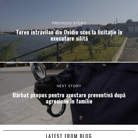
PREVIOUS STORY
Teren intravilan din Ovidiu scos la licitație în
executare silită
NEXT STORY
Bărbat propus pentru arestare preventivă după
agresiune în familie
LATEST FROM BLOG