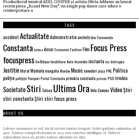
Producătorul muzical AXEL COOPER și artista Olivia Addams au lansat
recent piesa „Brand New Day”, un single pop dance care aduce o
reinterpretare a
TAGS
Actualitate
Administratie
accident
anchetă
Cernavoda
bloc
Focus Press
Constanta
Film
dosar
Economie
Fashion
Cultura
focuspress
instanta
Imobiliare Auto
Incendiu
Ilie Bolojan
isu dobrogea
Justitie
Music
Politica
Mamaia
litoral
navodari
mangalia
PNL
Monden
plaja
poliție
primăria constanta
polițiști
PSD
Portul Constanta
proces
Pompieri
ROMÂNIA
Ultima Ora
Stiri
Societate
Video
Știri
Velo Comms
Tulcea
stiri constanta
Știri stiri focus press
ABOUT US
Labore nonumes te vel, vis id errem tantas tempor. Solet quidam salutatus at
quo. Tantas comprehensam te sea, usu sanctus similique ei. Viderer
admodum mea et, probo tantas alienum ne vim.