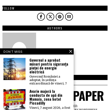
FOLLOW
AUTHORS
DON'T MISS
Guvernul a aprobat
măsuri pentru siguranța
pieței de energie
electrică
Guvernul României a
NEWSLETTER
adoptat, în ședința
extraordinară de vineri, 7
Avarie majoră la
conducta de apă din
Mamaia, zona hotel
Piccadilly
©
2026
ALL RIGHTS RESERVED.
Vineri, 7 august 2026, a fost