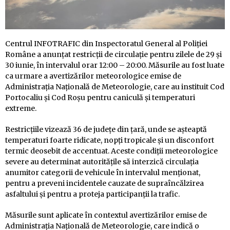
Centrul INFOTRAFIC din Inspectoratul General al Poliției
Române a anunțat restricții de circulație pentru zilele de 29 și
30 iunie, în intervalul orar 12:00 – 20:00. Măsurile au fost luate
ca urmare a avertizărilor meteorologice emise de
Administrația Națională de Meteorologie, care au instituit Cod
Portocaliu și Cod Roșu pentru caniculă și temperaturi
extreme.
Restricțiile vizează 36 de județe din țară, unde se așteaptă
temperaturi foarte ridicate, nopți tropicale și un disconfort
termic deosebit de accentuat. Aceste condiții meteorologice
severe au determinat autoritățile să interzică circulația
anumitor categorii de vehicule în intervalul menționat,
pentru a preveni incidentele cauzate de supraîncălzirea
asfaltului și pentru a proteja participanții la trafic.
Măsurile sunt aplicate în contextul avertizărilor emise de
Administrația Națională de Meteorologie, care indică o