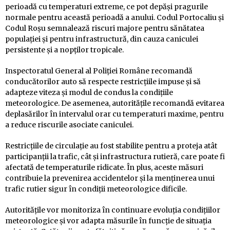
perioadă cu temperaturi extreme, ce pot depăși pragurile
normale pentru această perioadă a anului. Codul Portocaliu și
Codul Roșu semnalează riscuri majore pentru sănătatea
populației și pentru infrastructură, din cauza caniculei
persistente și a nopților tropicale.
Inspectoratul General al Poliției Române recomandă
conducătorilor auto să respecte restricțiile impuse și să
adapteze viteza și modul de condus la condițiile
meteorologice. De asemenea, autoritățile recomandă evitarea
deplasărilor în intervalul orar cu temperaturi maxime, pentru
a reduce riscurile asociate caniculei.
Restricțiile de circulație au fost stabilite pentru a proteja atât
participanții la trafic, cât și infrastructura rutieră, care poate fi
afectată de temperaturile ridicate. În plus, aceste măsuri
contribuie la prevenirea accidentelor și la menținerea unui
trafic rutier sigur în condiții meteorologice dificile.
Autoritățile vor monitoriza în continuare evoluția condițiilor
meteorologice și vor adapta măsurile în funcție de situația