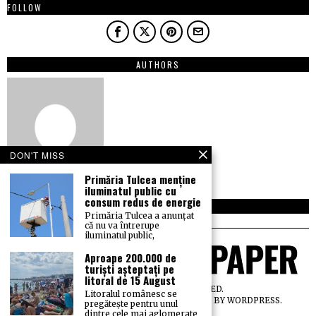
FOLLOW
AUTHORS
DON'T MISS
Primăria Tulcea menține
iluminatul public cu
consum redus de energie
NEWSLETTER
Primăria Tulcea a anunțat
că nu va întrerupe
iluminatul public,
Aproape 200.000 de
turiști așteptați pe
litoral de 15 August
©
2026
ALL RIGHTS RESERVED.
Litoralul românesc se
DESIGNED BY
THE FOX THEME
. POWERED BY WORDPRESS.
pregătește pentru unul
dintre cele mai aglomerate