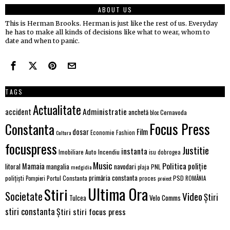
ABOUT US
This is Herman Brooks. Herman is just like the rest of us. Everyday
he has to make all kinds of decisions like what to wear, whom to
date and when to panic.
TAGS
Actualitate
Administratie
accident
anchetă
Cernavoda
bloc
Focus Press
Constanta
Film
dosar
Economie
Fashion
Cultura
focuspress
Justitie
instanta
Imobiliare Auto
Incendiu
isu dobrogea
Music
Politica
poliție
Mamaia
litoral
navodari
mangalia
PNL
medgidia
plaja
primăria constanta
polițiști
PSD
Portul Constanta
proces
Pompieri
proiect
ROMÂNIA
Ultima Ora
Stiri
Societate
Video
Știri
Velo Comms
Tulcea
stiri constanta
Știri stiri focus press