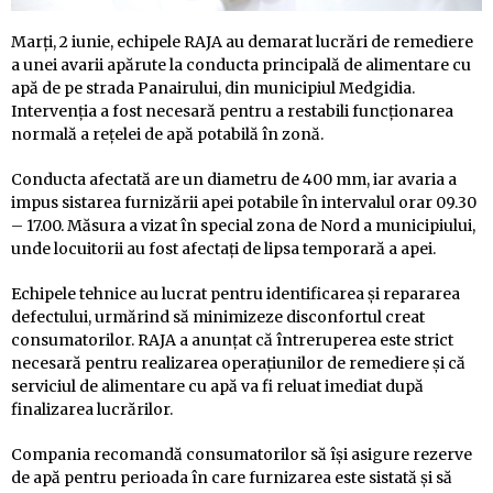
Marți, 2 iunie, echipele RAJA au demarat lucrări de remediere
a unei avarii apărute la conducta principală de alimentare cu
apă de pe strada Panairului, din municipiul Medgidia.
Intervenția a fost necesară pentru a restabili funcționarea
normală a rețelei de apă potabilă în zonă.
Conducta afectată are un diametru de 400 mm, iar avaria a
impus sistarea furnizării apei potabile în intervalul orar 09.30
– 17.00. Măsura a vizat în special zona de Nord a municipiului,
unde locuitorii au fost afectați de lipsa temporară a apei.
Echipele tehnice au lucrat pentru identificarea și repararea
defectului, urmărind să minimizeze disconfortul creat
consumatorilor. RAJA a anunțat că întreruperea este strict
necesară pentru realizarea operațiunilor de remediere și că
serviciul de alimentare cu apă va fi reluat imediat după
finalizarea lucrărilor.
Compania recomandă consumatorilor să își asigure rezerve
de apă pentru perioada în care furnizarea este sistată și să