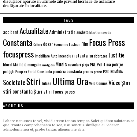
discuțiilor apărute în ultimele zile privind lucrările de asfaltare
desfășurate în localitate.
TAGS
Actualitate
Administratie
accident
anchetă
Cernavoda
bloc
Focus Press
Constanta
Film
dosar
Economie
Fashion
Cultura
focuspress
Justitie
instanta
Imobiliare Auto
Incendiu
isu dobrogea
Music
Politica
poliție
Mamaia
litoral
navodari
mangalia
PNL
medgidia
plaja
primăria constanta
polițiști
PSD
Portul Constanta
proces
Pompieri
proiect
ROMÂNIA
Ultima Ora
Stiri
Societate
Video
Știri
Velo Comms
Tulcea
stiri constanta
Știri stiri focus press
ABOUT US
Labore nonumes te vel, vis id errem tantas tempor. Solet quidam salutatus at
quo. Tantas comprehensam te sea, usu sanctus similique ei. Viderer
admodum mea et, probo tantas alienum ne vim.