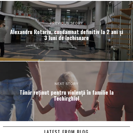
PREVIOUS STORY
Alexandru Rotariu, condamnat definitiv la 2 ani și
3 luni de închisoare
NEXT STORY
Tânăr reținut pentru violență în familie la
Techirghiol
LATEST FROM BLOG