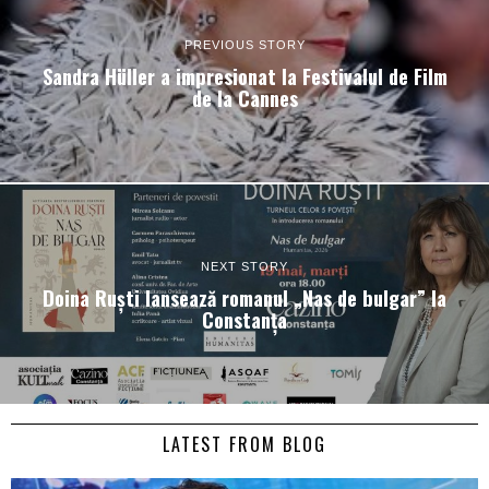
PREVIOUS STORY
Sandra Hüller a impresionat la Festivalul de Film
de la Cannes
NEXT STORY
Doina Ruști lansează romanul „Nas de bulgar” la
Constanța
LATEST FROM BLOG