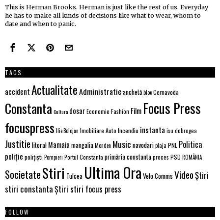
This is Herman Brooks. Herman is just like the rest of us. Everyday
he has to make all kinds of decisions like what to wear, whom to
date and when to panic.
TAGS
Actualitate
Administratie
accident
anchetă
Cernavoda
bloc
Focus Press
Constanta
Film
dosar
Economie
Fashion
Cultura
focuspress
instanta
Imobiliare Auto
Incendiu
Ilie Bolojan
isu dobrogea
Justitie
Music
Politica
Mamaia
litoral
navodari
mangalia
PNL
Monden
plaja
poliție
primăria constanta
polițiști
PSD
Portul Constanta
proces
Pompieri
ROMÂNIA
Ultima Ora
Stiri
Societate
Video
Știri
Velo Comms
Tulcea
stiri constanta
Știri stiri focus press
FOLLOW