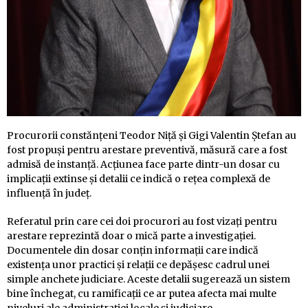
Procurorii constănțeni Teodor Niță și Gigi Valentin Ștefan au
fost propuși pentru arestare preventivă, măsură care a fost
admisă de instanță. Acțiunea face parte dintr-un dosar cu
implicații extinse și detalii ce indică o rețea complexă de
influență în județ.
Referatul prin care cei doi procurori au fost vizați pentru
arestare reprezintă doar o mică parte a investigației.
Documentele din dosar conțin informații care indică
existența unor practici și relații ce depășesc cadrul unei
simple anchete judiciare. Aceste detalii sugerează un sistem
bine închegat, cu ramificații ce ar putea afecta mai multe