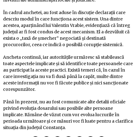
niveluri ale administrației locale și judiciare.
În cadrul anchetei, au fost aduse în discuție declarații care
descriu modul în care funcționa acest sistem. Una dintre
acestea, aparținând lui Valentin Vrabie, evidențiază că întreg
județul ar fi fost condus de acest mecanism. El a dezvăluit că
exista o „taxă de șmecher” negociată și destinată
procurorilor, ceea ce indică o posibilă corupție sistemică.
Ancheta continuă, iar autoritățile urmăresc să stabilească
toate aspectele implicate și să identifice toate persoanele care
au participat la aceste practici. Există temeri că, în cazul în
care investigația nu va fi dusă până la capăt, multe dintre
aceste informații nu vor fi făcute publice și nici sancționate
corespunzător.
Până în prezent, nu au fost comunicate alte detalii oficiale
privind evoluția dosarului sau posibile alte persoane
implicate. Rămâne de văzut cum vor evolua lucrurile în
perioada următoare și ce măsuri vor fi luate pentru a clarifica
situația din județul Constanța.