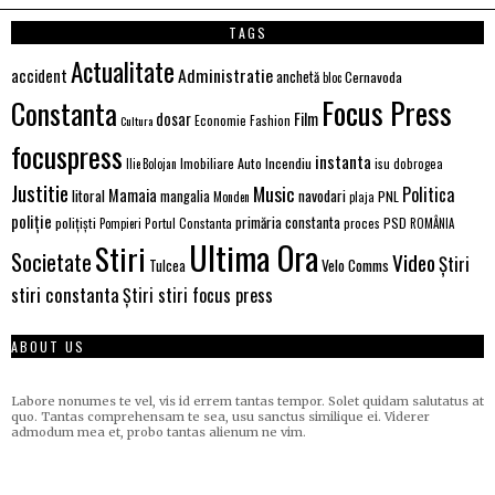
TAGS
Actualitate
Administratie
accident
anchetă
Cernavoda
bloc
Focus Press
Constanta
Film
dosar
Economie
Fashion
Cultura
focuspress
instanta
Imobiliare Auto
Incendiu
Ilie Bolojan
isu dobrogea
Justitie
Music
Politica
Mamaia
litoral
navodari
mangalia
PNL
Monden
plaja
poliție
primăria constanta
polițiști
PSD
Portul Constanta
proces
Pompieri
ROMÂNIA
Ultima Ora
Stiri
Societate
Video
Știri
Velo Comms
Tulcea
stiri constanta
Știri stiri focus press
ABOUT US
Labore nonumes te vel, vis id errem tantas tempor. Solet quidam salutatus at
quo. Tantas comprehensam te sea, usu sanctus similique ei. Viderer
admodum mea et, probo tantas alienum ne vim.