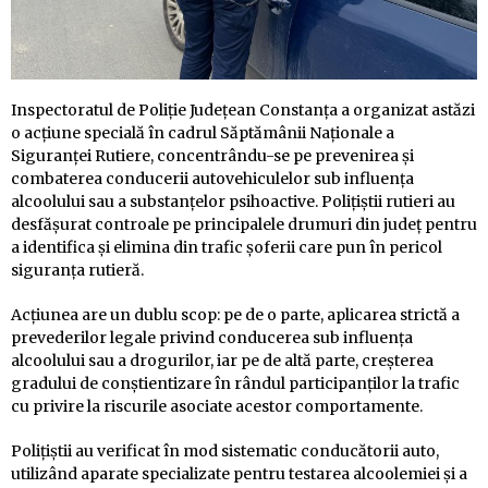
Inspectoratul de Poliție Județean Constanța a organizat astăzi
o acțiune specială în cadrul Săptămânii Naționale a
Siguranței Rutiere, concentrându-se pe prevenirea și
combaterea conducerii autovehiculelor sub influența
alcoolului sau a substanțelor psihoactive. Polițiștii rutieri au
desfășurat controale pe principalele drumuri din județ pentru
a identifica și elimina din trafic șoferii care pun în pericol
siguranța rutieră.
Acțiunea are un dublu scop: pe de o parte, aplicarea strictă a
prevederilor legale privind conducerea sub influența
alcoolului sau a drogurilor, iar pe de altă parte, creșterea
gradului de conștientizare în rândul participanților la trafic
cu privire la riscurile asociate acestor comportamente.
Polițiștii au verificat în mod sistematic conducătorii auto,
utilizând aparate specializate pentru testarea alcoolemiei și a