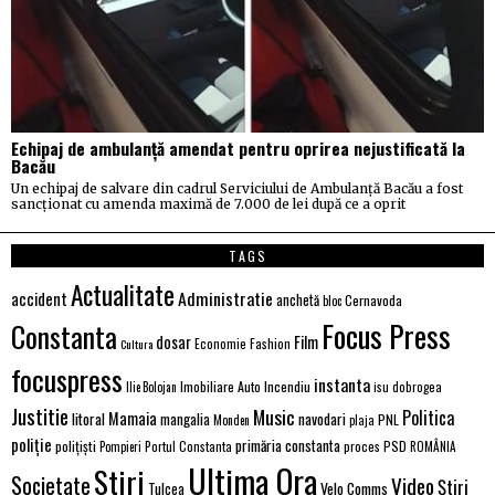
Echipaj de ambulanță amendat pentru oprirea nejustificată la
Bacău
Un echipaj de salvare din cadrul Serviciului de Ambulanță Bacău a fost
sancționat cu amenda maximă de 7.000 de lei după ce a oprit
TAGS
Actualitate
Administratie
accident
anchetă
Cernavoda
bloc
Focus Press
Constanta
Film
dosar
Economie
Fashion
Cultura
focuspress
instanta
Incendiu
Imobiliare Auto
Ilie Bolojan
isu dobrogea
Justitie
Music
Politica
Mamaia
litoral
navodari
mangalia
PNL
Monden
plaja
poliție
primăria constanta
polițiști
Portul Constanta
proces
PSD
Pompieri
ROMÂNIA
Ultima Ora
Stiri
Societate
Video
Știri
Tulcea
Velo Comms