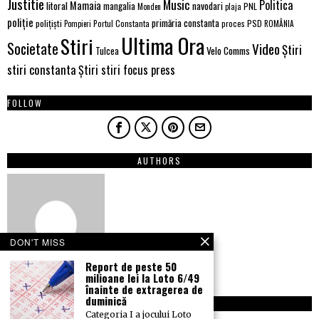
Justitie
Music
Politica
Mamaia
litoral
navodari
mangalia
PNL
Monden
plaja
poliție
primăria constanta
polițiști
Portul Constanta
proces
PSD
Pompieri
ROMÂNIA
Ultima Ora
Stiri
Societate
Video
Știri
Tulcea
Velo Comms
stiri constanta
Știri stiri focus press
FOLLOW
AUTHORS
DON'T MISS
Report de peste 50
milioane lei la Loto 6/49
înainte de extragerea de
duminică
NEWSLETTER
Categoria I a jocului Loto