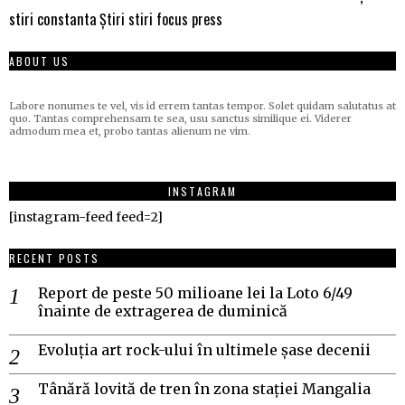
stiri constanta
Știri stiri focus press
ABOUT US
Labore nonumes te vel, vis id errem tantas tempor. Solet quidam salutatus at
quo. Tantas comprehensam te sea, usu sanctus similique ei. Viderer
admodum mea et, probo tantas alienum ne vim.
INSTAGRAM
[instagram-feed feed=2]
RECENT POSTS
Report de peste 50 milioane lei la Loto 6/49
înainte de extragerea de duminică
Evoluția art rock-ului în ultimele șase decenii
Tânără lovită de tren în zona stației Mangalia