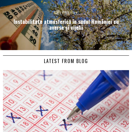
NEXT STORY
Instabilitate atmosferică în sudul României cu
averse și vijelii
LATEST FROM BLOG