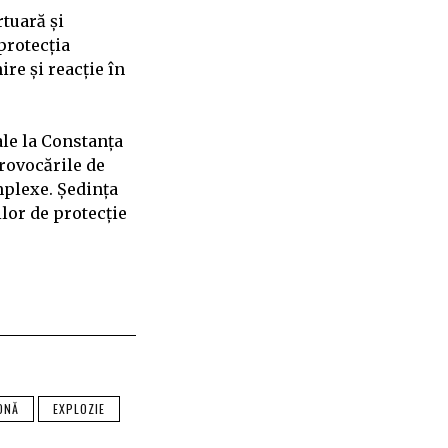
rtuară și
protecția
re și reacție în
ale la Constanța
provocările de
mplexe. Ședința
lor de protecție
ONĂ
EXPLOZIE