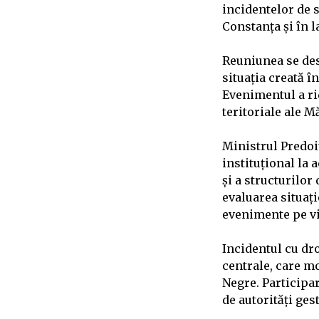
incidentelor de 
Constanța și în l
Reuniunea se des
situația creată 
Evenimentul a ri
teritoriale ale M
Ministrul Predoi
instituțional la 
și a structurilo
evaluarea situați
evenimente pe vi
Incidentul cu dro
centrale, care mo
Negre. Participar
de autorități ges