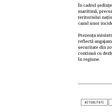
În cadrul ședințe
maritimă, precum
teritoriului nați
cazul unor incide
Prezența ministr
reflectă angajam
securitate din z
continuă cu dezb
în regiune.
ACTUALITATE