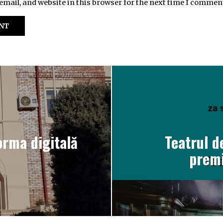
mail, and website in this browser for the next time I commen
orma digitală
Teatrul d
premi