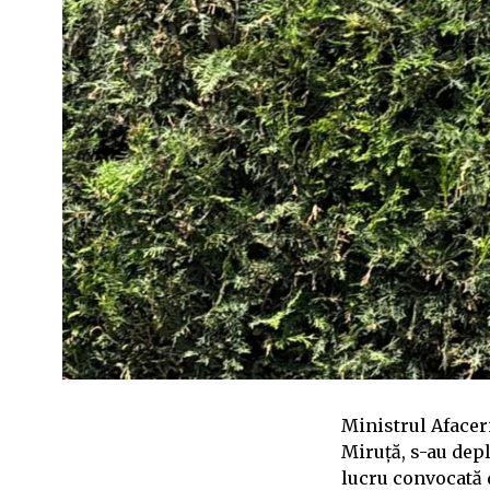
Ministrul Afaceri
Miruță, s-au depl
lucru convocată 