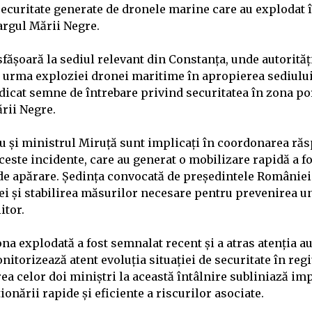
securitate generate de dronele marine care au explodat 
argul Mării Negre.
fășoară la sediul relevant din Constanța, unde autorităț
în urma exploziei dronei maritime în apropierea sediul
dicat semne de întrebare privind securitatea în zona por
ării Negre.
u și ministrul Miruță sunt implicați în coordonarea ră
aceste incidente, care au generat o mobilizare rapidă a f
r de apărare. Ședința convocată de președintele României
ei și stabilirea măsurilor necesare pentru prevenirea un
itor.
na explodată a fost semnalat recent și a atras atenția au
nitorizează atent evoluția situației de securitate în re
ea celor doi miniștri la această întâlnire subliniază im
tionării rapide și eficiente a riscurilor asociate.