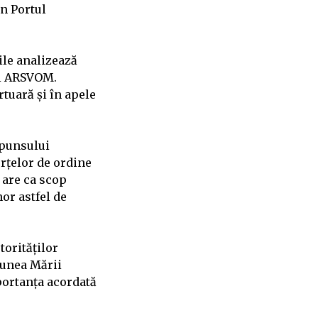
în Portul
ile analizează
ui ARSVOM.
tuară și în apele
spunsului
orțelor de ordine
 are ca scop
or astfel de
torităților
giunea Mării
portanța acordată