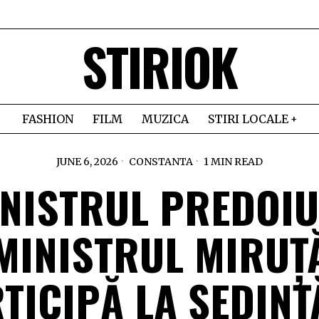
STIRIOK
FASHION
FILM
MUZICA
STIRI LOCALE
JUNE 6, 2026
CONSTANTA
1 MIN READ
NISTRUL PREDOIU
MINISTRUL MIRUȚ
TICIPĂ LA ȘEDINȚ