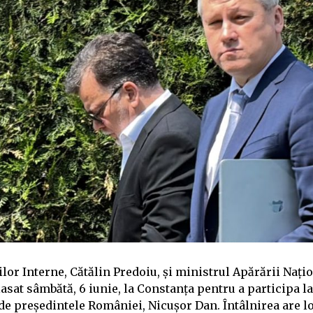
lor Interne, Cătălin Predoiu, și ministrul Apărării Nați
asat sâmbătă, 6 iunie, la Constanța pentru a participa la
de președintele României, Nicușor Dan. Întâlnirea are lo