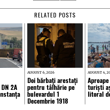
RELATED POSTS
AUGUST 6, 2026
AUGUST 4, 2
Doi bărbați arestați
Aproape
e DN 2A
pentru tâlhărie pe
turiști a
onstanța
bulevardul 1
litoral 
Decembrie 1918