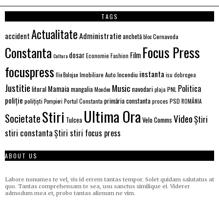
TAGS
Actualitate
Administratie
accident
anchetă
Cernavoda
bloc
Focus Press
Constanta
Film
dosar
Economie
Fashion
Cultura
focuspress
instanta
Imobiliare Auto
Incendiu
Ilie Bolojan
isu dobrogea
Justitie
Music
Politica
Mamaia
litoral
navodari
mangalia
PNL
Monden
plaja
poliție
primăria constanta
polițiști
PSD
Portul Constanta
proces
Pompieri
ROMÂNIA
Ultima Ora
Stiri
Societate
Video
Știri
Tulcea
Velo Comms
stiri constanta
Știri stiri focus press
ABOUT US
Labore nonumes te vel, vis id errem tantas tempor. Solet quidam salutatus at
quo. Tantas comprehensam te sea, usu sanctus similique ei. Viderer
admodum mea et, probo tantas alienum ne vim.