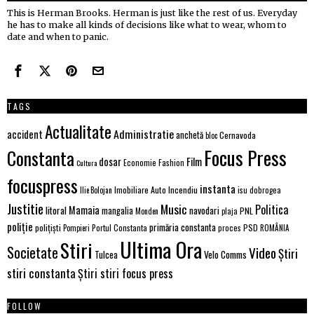
This is Herman Brooks. Herman is just like the rest of us. Everyday
he has to make all kinds of decisions like what to wear, whom to
date and when to panic.
TAGS
Actualitate
Administratie
accident
anchetă
Cernavoda
bloc
Focus Press
Constanta
Film
dosar
Economie
Fashion
Cultura
focuspress
instanta
Imobiliare Auto
Incendiu
Ilie Bolojan
isu dobrogea
Justitie
Music
Politica
Mamaia
litoral
navodari
mangalia
PNL
Monden
plaja
poliție
primăria constanta
polițiști
PSD
Portul Constanta
proces
Pompieri
ROMÂNIA
Ultima Ora
Stiri
Societate
Video
Știri
Tulcea
Velo Comms
stiri constanta
Știri stiri focus press
FOLLOW