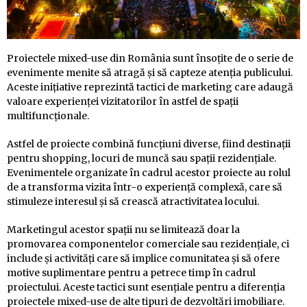
Proiectele mixed-use din România sunt însoțite de o serie de
evenimente menite să atragă și să capteze atenția publicului.
Aceste inițiative reprezintă tactici de marketing care adaugă
valoare experienței vizitatorilor în astfel de spații
multifuncționale.
Astfel de proiecte combină funcțiuni diverse, fiind destinații
pentru shopping, locuri de muncă sau spații rezidențiale.
Evenimentele organizate în cadrul acestor proiecte au rolul
de a transforma vizita într-o experiență complexă, care să
stimuleze interesul și să crească atractivitatea locului.
Marketingul acestor spații nu se limitează doar la
promovarea componentelor comerciale sau rezidențiale, ci
include și activități care să implice comunitatea și să ofere
motive suplimentare pentru a petrece timp în cadrul
proiectului. Aceste tactici sunt esențiale pentru a diferenția
proiectele mixed-use de alte tipuri de dezvoltări imobiliare.