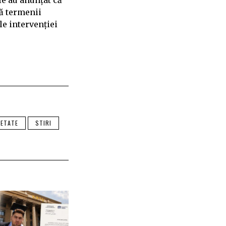
le au anunțat că
ă termenii
le intervenției
IETATE
STIRI