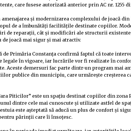
tente, care fusese autorizată anterior prin AC nr. 1255 din
ă amenajarea și modernizarea complexului de joacă din
opul de a îmbunătăți facilitățile destinate copiilor. Mo
ări de reparații, cât și modificări ale structurii existente
 de joacă mai sigur și mai atractiv.
ă de Primăria Constanța confirmă faptul că toate interve
legale în vigoare, iar lucrările vor fi realizate în conf
te. Aceste demersuri fac parte dintr-un program mai a
țiilor publice din municipiu, care urmărește creșterea cal
ara Piticilor” este un spațiu destinat copiilor din zona 
 unul dintre cele mai cunoscute și utilizate astfel de spa
stuia este așteptată să aducă un plus de confort și sigu
entru părinții care îi însoțesc.