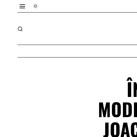
Î
MODE
JOA