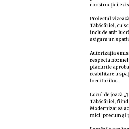
construcției exis
Proiectul vizeaz
Tăbăcăriei, cu sc
include atât lucr
asigura un spațiu
Autorizația emis
respecta normele 
planurile aproba
reabilitare a spa
locuitorilor.
Locul de joacă „Ț
Tăbăcăriei, fiind
Modernizarea ace
mici, precum și p