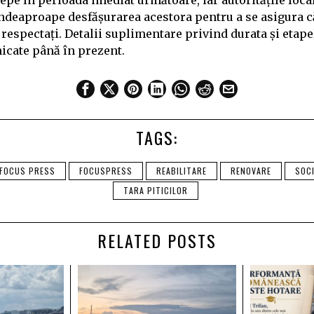
epe în perioada imediat următoare, iar autoritățile loca
ndeaproape desfășurarea acestora pentru a se asigura c
 respectați. Detalii suplimentare privind durata și etape
icate până în prezent.
TAGS:
FOCUS PRESS
FOCUSPRESS
REABILITARE
RENOVARE
SOC
TARA PITICILOR
RELATED POSTS