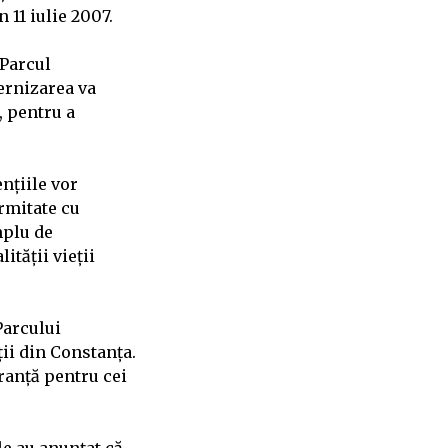
 11 iulie 2007.
 Parcul
dernizarea va
, pentru a
nțiile vor
ormitate cu
mplu de
ității vieții
Parcului
ții din Constanța.
ranță pentru cei