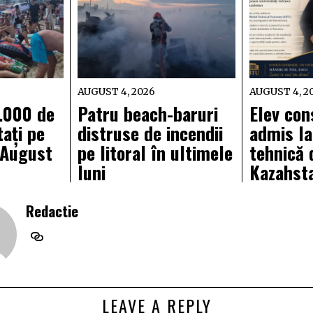
AUGUST 4, 2026
AUGUST 4, 2
.000 de
Patru beach-baruri
Elev con
tați pe
distruse de incendii
admis la
5 August
pe litoral în ultimele
tehnică 
luni
Kazahst
Redactie
LEAVE A REPLY