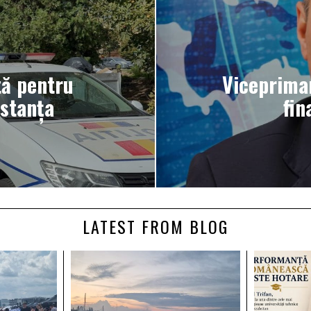
tă pentru
Viceprimar
nstanța
fin
LATEST FROM BLOG