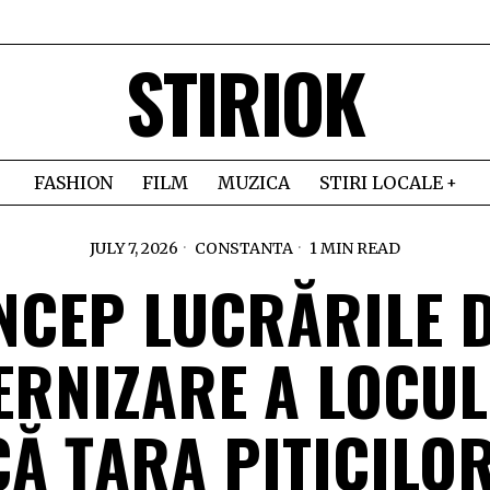
STIRIOK
FASHION
FILM
MUZICA
STIRI LOCALE
JULY 7, 2026
CONSTANTA
1 MIN READ
NCEP LUCRĂRILE 
RNIZARE A LOCUL
CĂ ȚARA PITICILOR