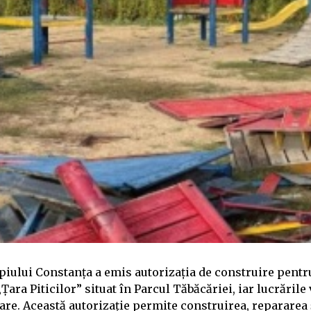
iului Constanța a emis autorizația de construire pent
„Țara Piticilor” situat în Parcul Tăbăcăriei, iar lucrăril
re. Această autorizație permite construirea, repararea 