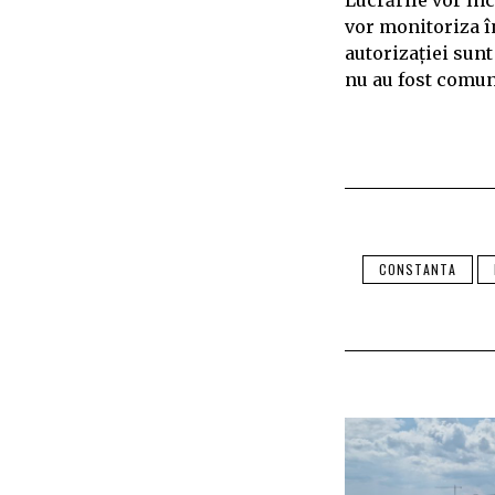
Lucrările vor înc
vor monitoriza î
autorizației sunt
nu au fost comun
CONSTANTA