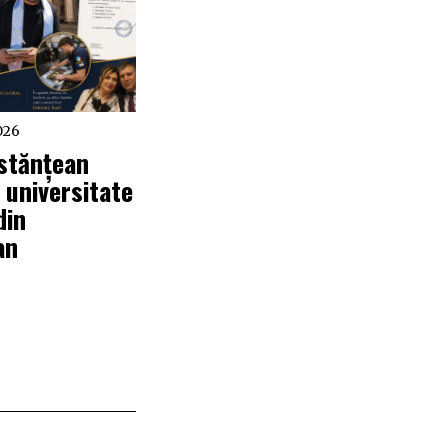
026
stănțean
 universitate
din
an