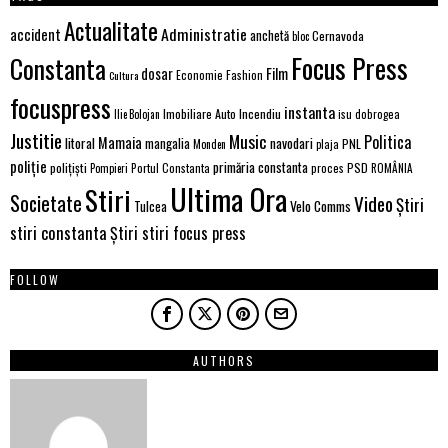
Actualitate
Administratie
accident
anchetă
Cernavoda
bloc
Focus Press
Constanta
Film
dosar
Economie
Fashion
Cultura
focuspress
instanta
Incendiu
Imobiliare Auto
Ilie Bolojan
isu dobrogea
Justitie
Music
Politica
Mamaia
litoral
navodari
mangalia
PNL
Monden
plaja
poliție
primăria constanta
polițiști
Portul Constanta
proces
PSD
Pompieri
ROMÂNIA
Ultima Ora
Stiri
Societate
Video
Știri
Tulcea
Velo Comms
stiri constanta
Știri stiri focus press
FOLLOW
AUTHORS