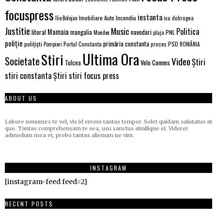
focuspress
instanta
Incendiu
Imobiliare Auto
Ilie Bolojan
isu dobrogea
Justitie
Music
Politica
Mamaia
litoral
navodari
mangalia
PNL
Monden
plaja
poliție
primăria constanta
polițiști
Portul Constanta
proces
PSD
Pompieri
ROMÂNIA
Ultima Ora
Stiri
Societate
Video
Știri
Tulcea
Velo Comms
stiri constanta
Știri stiri focus press
ABOUT US
Labore nonumes te vel, vis id errem tantas tempor. Solet quidam salutatus at
quo. Tantas comprehensam te sea, usu sanctus similique ei. Viderer
admodum mea et, probo tantas alienum ne vim.
INSTAGRAM
[instagram-feed feed=2]
RECENT POSTS