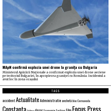
MApN confirmă explozia unei drone la granița cu Bulgaria
Ministerul Apărării Naționale a confirmat explozia unei drone aeriene
pe teritoriul Bulgariei, în apropierea graniței cu România. Incidentul a
avut loc în zona orașului
TAGS
Actualitate
Administratie
accident
anchetă
Cernavoda
bloc
Focus Press
Constanta
Film
dosar
Economie
Fashion
Cultura