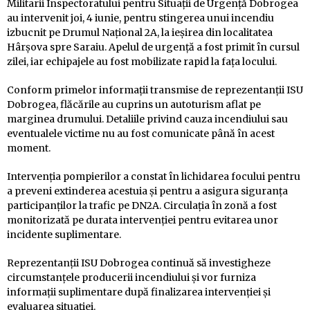
Militarii Inspectoratului pentru Situații de Urgență Dobrogea
au intervenit joi, 4 iunie, pentru stingerea unui incendiu
izbucnit pe Drumul Național 2A, la ieșirea din localitatea
Hârșova spre Saraiu. Apelul de urgență a fost primit în cursul
zilei, iar echipajele au fost mobilizate rapid la fața locului.
Conform primelor informații transmise de reprezentanții ISU
Dobrogea, flăcările au cuprins un autoturism aflat pe
marginea drumului. Detaliile privind cauza incendiului sau
eventualele victime nu au fost comunicate până în acest
moment.
Intervenția pompierilor a constat în lichidarea focului pentru
a preveni extinderea acestuia și pentru a asigura siguranța
participanților la trafic pe DN2A. Circulația în zonă a fost
monitorizată pe durata intervenției pentru evitarea unor
incidente suplimentare.
Reprezentanții ISU Dobrogea continuă să investigheze
circumstanțele producerii incendiului și vor furniza
informații suplimentare după finalizarea intervenției și
evaluarea situației.