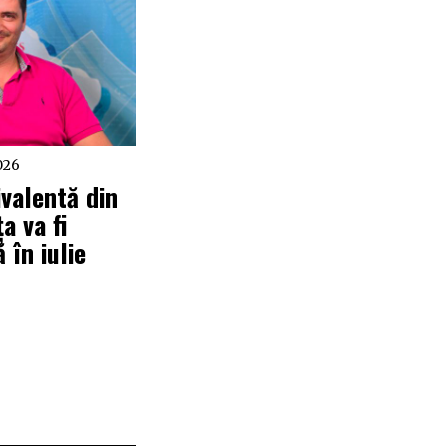
026
ivalentă din
a va fi
ă în iulie