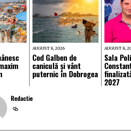
AUGUST 8, 2026
AUGUST 8, 2
mânesc
Cod Galben de
Sala Pol
 maxim
caniculă și vânt
Constanț
n
puternic în Dobrogea
finalizat
2027
Redactie