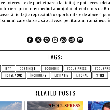
ce interesate de participarea la licitație pot accesa deta
 închiriere prin intermediul anunțului oficial emis de B
ceastă licitație reprezintă o oportunitate de afaceri pe
ismului care doresc să activeze pe litoralul românesc î
TAGS:
BTT
COSTINEȘTI
ECONOMIE
FOCUS PRESS
FOCUSPR
HOTEL AZUR
ÎNCHIRIERE
LICITATIE
LITORAL
STIRI
RELATED POSTS