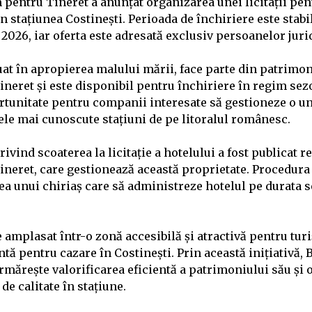
 pentru Tineret a anunțat organizarea unei licitații pen
n stațiunea Costinești. Perioada de închiriere este stabi
2026, iar oferta este adresată exclusiv persoanelor juri
uat în apropierea malului mării, face parte din patrimon
neret și este disponibil pentru închiriere în regim sezo
rtunitate pentru companii interesate să gestioneze o un
cele mai cunoscute stațiuni de pe litoralul românesc.
rivind scoaterea la licitație a hotelului a fost publicat r
neret, care gestionează această proprietate. Procedura d
ea unui chiriaș care să administreze hotelul pe durata s
 amplasat într-o zonă accesibilă și atractivă pentru turiș
tă pentru cazare în Costinești. Prin această inițiativă,
rmărește valorificarea eficientă a patrimoniului său și 
 de calitate în stațiune.