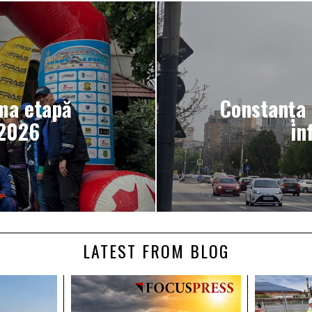
ma etapă
Constanța 
 2026
in
LATEST FROM BLOG