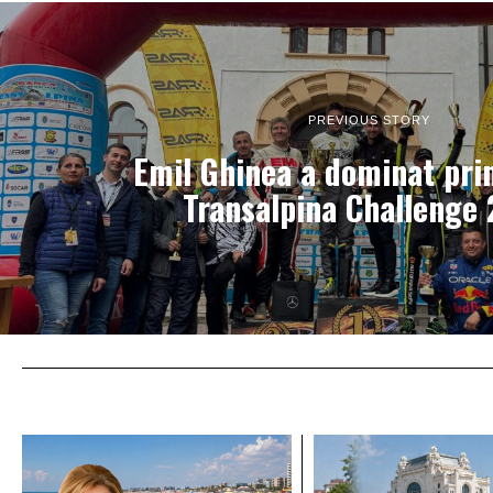
PREVIOUS STORY
Emil Ghinea a dominat pri
Transalpina Challenge