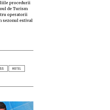
liile procedurii
iroul de Turism
ntru operatorii
n sezonul estival
ESS
HOTEL