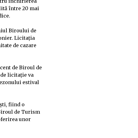
tru închirierea
lită între 20 mai
dice.
iul Biroului de
nier. Licitația
itate de cazare
ecent de Biroul de
e licitație va
ezonului estival
ti, fiind o
 Biroul de Turism
oferirea unor