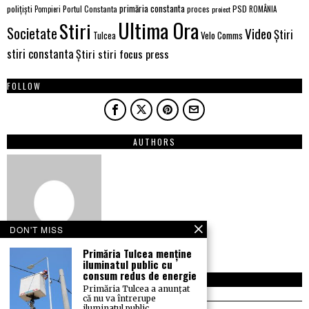
primăria constanta
polițiști
PSD
Portul Constanta
proces
Pompieri
proiect
ROMÂNIA
Ultima Ora
Stiri
Societate
Video
Știri
Velo Comms
Tulcea
stiri constanta
Știri stiri focus press
FOLLOW
AUTHORS
DON'T MISS
Primăria Tulcea menține
iluminatul public cu
consum redus de energie
NEWSLETTER
Primăria Tulcea a anunțat
că nu va întrerupe
iluminatul public,