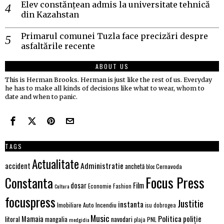
Elev constănțean admis la universitate tehnică
din Kazahstan
Primarul comunei Tuzla face precizări despre
asfaltările recente
ABOUT US
This is Herman Brooks. Herman is just like the rest of us. Everyday
he has to make all kinds of decisions like what to wear, whom to
date and when to panic.
TAGS
Actualitate
Administratie
accident
anchetă
Cernavoda
bloc
Focus Press
Constanta
Film
dosar
Economie
Fashion
Cultura
focuspress
Justitie
instanta
Imobiliare Auto
Incendiu
isu dobrogea
Music
Politica
poliție
Mamaia
litoral
navodari
mangalia
PNL
medgidia
plaja