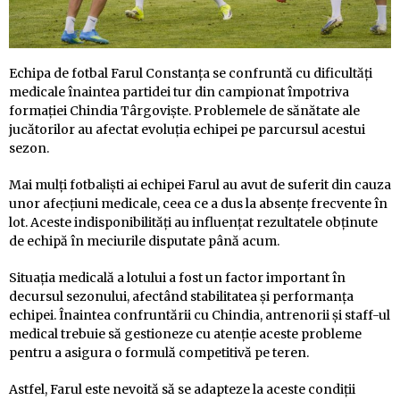
Echipa de fotbal Farul Constanța se confruntă cu dificultăți
medicale înaintea partidei tur din campionat împotriva
formației Chindia Târgoviște. Problemele de sănătate ale
jucătorilor au afectat evoluția echipei pe parcursul acestui
sezon.
Mai mulți fotbaliști ai echipei Farul au avut de suferit din cauza
unor afecțiuni medicale, ceea ce a dus la absențe frecvente în
lot. Aceste indisponibilități au influențat rezultatele obținute
de echipă în meciurile disputate până acum.
Situația medicală a lotului a fost un factor important în
decursul sezonului, afectând stabilitatea și performanța
echipei. Înaintea confruntării cu Chindia, antrenorii și staff-ul
medical trebuie să gestioneze cu atenție aceste probleme
pentru a asigura o formulă competitivă pe teren.
Astfel, Farul este nevoită să se adapteze la aceste condiții