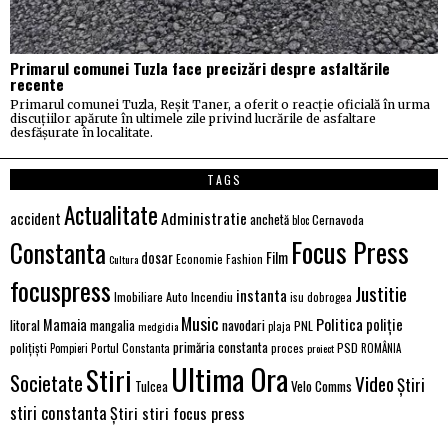
Primarul comunei Tuzla face precizări despre asfaltările
recente
Primarul comunei Tuzla, Reșit Taner, a oferit o reacție oficială în urma
discuțiilor apărute în ultimele zile privind lucrările de asfaltare
desfășurate în localitate.
TAGS
Actualitate
Administratie
accident
anchetă
Cernavoda
bloc
Focus Press
Constanta
Film
dosar
Economie
Fashion
Cultura
focuspress
Justitie
instanta
Imobiliare Auto
Incendiu
isu dobrogea
Music
Politica
poliție
Mamaia
litoral
navodari
mangalia
PNL
medgidia
plaja
primăria constanta
polițiști
PSD
Portul Constanta
proces
Pompieri
proiect
ROMÂNIA
Ultima Ora
Stiri
Societate
Video
Știri
Velo Comms
Tulcea
stiri constanta
Știri stiri focus press