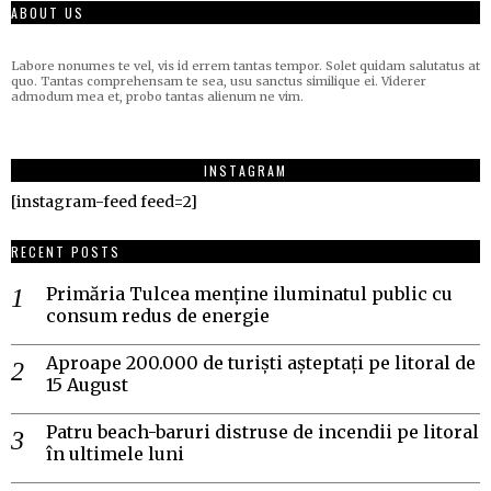
ABOUT US
Labore nonumes te vel, vis id errem tantas tempor. Solet quidam salutatus at
quo. Tantas comprehensam te sea, usu sanctus similique ei. Viderer
admodum mea et, probo tantas alienum ne vim.
INSTAGRAM
[instagram-feed feed=2]
RECENT POSTS
Primăria Tulcea menține iluminatul public cu
consum redus de energie
Aproape 200.000 de turiști așteptați pe litoral de
15 August
Patru beach-baruri distruse de incendii pe litoral
în ultimele luni