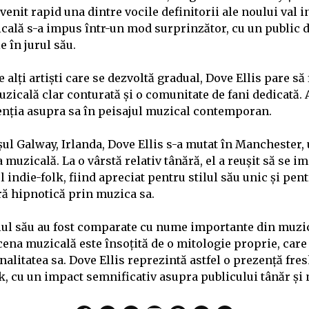
enit rapid una dintre vocile definitorii ale noului val i
cală s-a impus într-un mod surprinzător, cu un public d
 în jurul său.
 alți artiști care se dezvoltă gradual, Dove Ellis pare să 
uzicală clar conturată și o comunitate de fani dedicată. 
tenția asupra sa în peisajul muzical contemporan.
ul Galway, Irlanda, Dove Ellis s-a mutat în Manchester, 
 muzicală. La o vârstă relativ tânără, el a reușit să se 
l indie-folk, fiind apreciat pentru stilul său unic și pen
ră hipnotică prin muzica sa.
tilul său au fost comparate cu nume importante din muzic
ena muzicală este însoțită de o mitologie proprie, care 
nalitatea sa. Dove Ellis reprezintă astfel o prezență fres
k, cu un impact semnificativ asupra publicului tânăr și