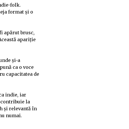
ndie-folk.
eja format și o
fi apărut brusc,
Această apariție
unde și-a
impună ca o voce
tru capacitatea de
a indie, iar
contribuie la
h și relevantă în
 nu numai.