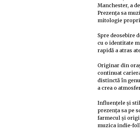
Manchester, a dev
Prezența sa muzi
mitologie proprie
Spre deosebire de
cu o identitate m
rapidă a atras a
Originar din oraș
continuat cariera
distinctă în genu
a crea o atmosfe
Influențele și s
prezența sa pe sc
farmecul și origi
muzica indie-fol