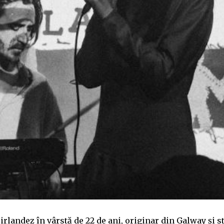
 irlandez în vârstă de 22 de ani, originar din Galway și st