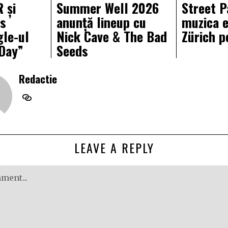
 și
Summer Well 2026
Street 
ms
anunță lineup cu
muzica e
gle-ul
Nick Cave & The Bad
Zürich p
Day”
Seeds
Redactie
LEAVE A REPLY