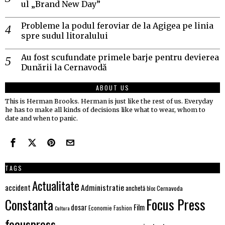
ul „Brand New Day”
Probleme la podul feroviar de la Agigea pe linia
spre sudul litoralului
Au fost scufundate primele barje pentru devierea
Dunării la Cernavodă
ABOUT US
This is Herman Brooks. Herman is just like the rest of us. Everyday
he has to make all kinds of decisions like what to wear, whom to
date and when to panic.
TAGS
Actualitate
Administratie
accident
anchetă
Cernavoda
bloc
Focus Press
Constanta
Film
dosar
Economie
Fashion
Cultura
focuspress