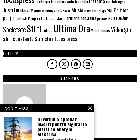
instanta
Imobiliare Auto
Incendiu
Ilie Bolojan
isu dobrogea
Justitie
Music
Politica
Mamaia
litoral
navodari
mangalia
PNL
Monden
plaja
poliție
primăria constanta
polițiști
PSD
Portul Constanta
proces
Pompieri
ROMÂNIA
Ultima Ora
Stiri
Societate
Video
Știri
Velo Comms
Tulcea
stiri constanta
Știri stiri focus press
FOLLOW
AUTHORS
DON'T MISS
Guvernul a aprobat
măsuri pentru siguranța
pieței de energie
electrică