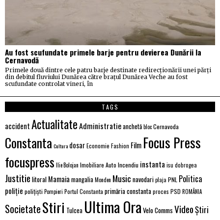
Au fost scufundate primele barje pentru devierea Dunării la
Cernavodă
Primele două dintre cele patru barje destinate redirecționării unei părți
din debitul fluviului Dunărea către brațul Dunărea Veche au fost
scufundate controlat vineri, în
TAGS
Actualitate
Administratie
accident
anchetă
Cernavoda
bloc
Focus Press
Constanta
Film
dosar
Economie
Fashion
Cultura
focuspress
instanta
Imobiliare Auto
Incendiu
Ilie Bolojan
isu dobrogea
Justitie
Music
Politica
Mamaia
litoral
navodari
mangalia
PNL
Monden
plaja
poliție
primăria constanta
polițiști
PSD
Portul Constanta
proces
Pompieri
ROMÂNIA
Ultima Ora
Stiri
Societate
Video
Știri
Velo Comms
Tulcea