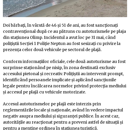
Doi bărbați, în vârstă de 46 și 51 de ani, au fost sancționați
contravențional după ce au pătruns cu autoturismele pe plaja
din stațiunea Olimp. Incidentul a avut loc pe 31 mai, când
polițiștii Secției 1 Poliție Neptun au fost sesizați cu privire la
prezența celor două vehicule pe sectorul de plajă.
Conform informațiilor oficiale, cele două autoturisme au fost
surprinse staționând pe nisip, în zona destinată exclusiv
accesului pietonal și recreativ. Polițiștii au intervenit prompt,
identificând persoanele implicate și aplicând sancțiunile
legale pentru încălcarea normelor privind protecția mediului
și accesul pe plajă cu vehicule motorizate.
Accesul autoturismelor pe plajă este interzis prin
reglementările locale și naționale, având în vedere impactul
negativ asupra mediului și siguranței publice. În acest caz,
autoritățile au reacționat pentru a preveni astfel de situații și
pentru a menține ordinea în stațiunea turistică.