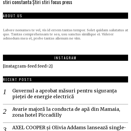
stiri constanta
Știri stiri focus press
ABOUT US
Labore nonumes te vel, vis id errem tantas tempor. Solet quidam salutatus at
quo. Tantas comprehensam te sea, usu sanctus similique ei. Viderer
admodum mea et, probo tantas alienum ne vim.
INSTAGRAM
[instagram-feed feed=2]
RECENT POSTS
Guvernul a aprobat măsuri pentru siguranța
pieței de energie electrică
Avarie majoră la conducta de apă din Mamaia,
zona hotel Piccadilly
AXEL COOPER și Olivia Addams lansează single-