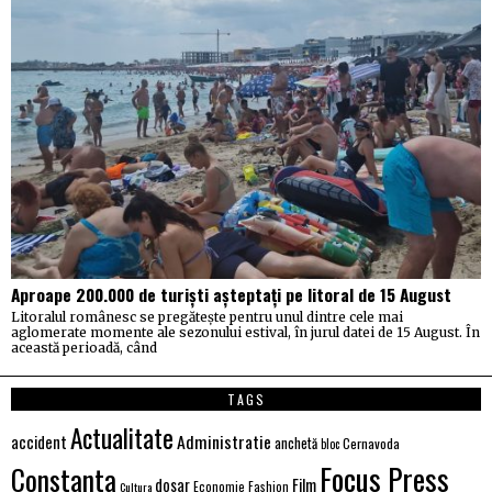
Aproape 200.000 de turiști așteptați pe litoral de 15 August
Litoralul românesc se pregătește pentru unul dintre cele mai
aglomerate momente ale sezonului estival, în jurul datei de 15 August. În
această perioadă, când
TAGS
Actualitate
Administratie
accident
anchetă
Cernavoda
bloc
Focus Press
Constanta
Film
dosar
Economie
Fashion
Cultura