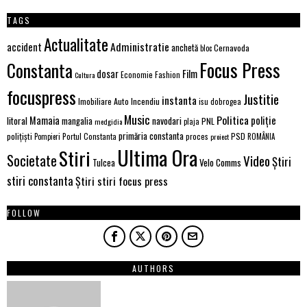
TAGS
Actualitate
Administratie
accident
anchetă
Cernavoda
bloc
Focus Press
Constanta
Film
dosar
Economie
Fashion
Cultura
focuspress
Justitie
instanta
Imobiliare Auto
Incendiu
isu dobrogea
Music
Politica
poliție
Mamaia
litoral
navodari
mangalia
PNL
medgidia
plaja
primăria constanta
polițiști
PSD
Portul Constanta
proces
Pompieri
proiect
ROMÂNIA
Ultima Ora
Stiri
Societate
Video
Știri
Velo Comms
Tulcea
stiri constanta
Știri stiri focus press
FOLLOW
AUTHORS