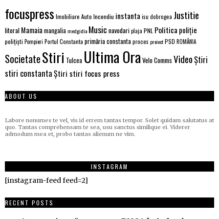
focuspress
Justitie
instanta
Imobiliare Auto
Incendiu
isu dobrogea
Music
Politica
poliție
Mamaia
litoral
navodari
mangalia
PNL
medgidia
plaja
primăria constanta
polițiști
PSD
Portul Constanta
proces
Pompieri
proiect
ROMÂNIA
Ultima Ora
Stiri
Societate
Video
Știri
Velo Comms
Tulcea
stiri constanta
Știri stiri focus press
ABOUT US
Labore nonumes te vel, vis id errem tantas tempor. Solet quidam salutatus at
quo. Tantas comprehensam te sea, usu sanctus similique ei. Viderer
admodum mea et, probo tantas alienum ne vim.
INSTAGRAM
[instagram-feed feed=2]
RECENT POSTS