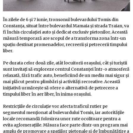
În zilele de 6 și 7 iunie, tronsonul bulevardului Tomis din
Constanța, situat între bulevardul Mamaia și strada Traian, va
fi închis circulației auto și dedicat exclusiv pietonilor. Această
măsură temporară are scopul de a transforma zona într-un
spațiu destinat promenadelor, recreerii și petrecerii timpului
liber.
Pe durata celor două zile, atât locuitorii orașului, cât și turiștii
sunt invitați să exploreze centrul Constanței într-o atmosferă
relaxată, fără trafic auto, beneficiind de un mediu mai sigur și
mai plăcut pentru plimbări și activități recreative. Această
inițiativă urmărește să ofere o alternativă de petrecere a
timpului liber în aer liber, în inima orașului.
Restricțiile de circulație vor afecta traficul rutier pe
segmentul menționat al bulevardului Tomis, iar autoritățile
locale recomandă folosirea unor rute ocolitoare pentru a
evita aglomerațiile. Măsura face parte dintr-un program mai
amplu de promovare a spațiilor pietonale și de îmbunătățire a