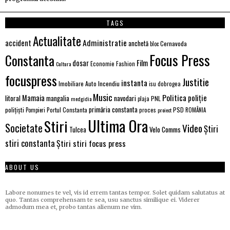
TAGS
Actualitate
Administratie
accident
anchetă
Cernavoda
bloc
Focus Press
Constanta
Film
dosar
Economie
Fashion
Cultura
focuspress
Justitie
instanta
Imobiliare Auto
Incendiu
isu dobrogea
Music
Politica
poliție
Mamaia
litoral
navodari
mangalia
PNL
medgidia
plaja
primăria constanta
polițiști
PSD
Portul Constanta
proces
Pompieri
proiect
ROMÂNIA
Ultima Ora
Stiri
Societate
Video
Știri
Velo Comms
Tulcea
stiri constanta
Știri stiri focus press
ABOUT US
Labore nonumes te vel, vis id errem tantas tempor. Solet quidam salutatus at
quo. Tantas comprehensam te sea, usu sanctus similique ei. Viderer
admodum mea et, probo tantas alienum ne vim.