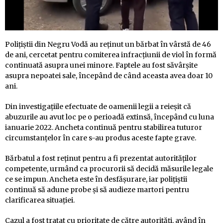
Polițiștii din Negru Vodă au reținut un bărbat în vârstă de 46
de ani, cercetat pentru comiterea infracțiunii de viol în formă
continuată asupra unei minore. Faptele au fost săvârșite
asupra nepoatei sale, începând de când aceasta avea doar 10
ani.
Din investigațiile efectuate de oamenii legii a reieșit că
abuzurile au avut loc pe o perioadă extinsă, începând cu luna
ianuarie 2022. Ancheta continuă pentru stabilirea tuturor
circumstanțelor în care s-au produs aceste fapte grave.
Bărbatul a fost reținut pentru a fi prezentat autorităților
competente, urmând ca procurorii să decidă măsurile legale
ce se impun. Ancheta este în desfășurare, iar polițiștii
continuă să adune probe și să audieze martori pentru
clarificarea situației.
Cazul a fost tratat cu prioritate de către autorități, având în