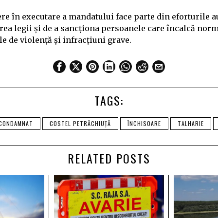
e în executare a mandatului face parte din eforturile au
ea legii și de a sancționa persoanele care încalcă norme
le de violență și infracțiuni grave.
TAGS:
CONDAMNAT
COSTEL PETRĂCHIUȚĂ
ÎNCHISOARE
TALHARIE
RELATED POSTS