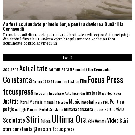
Au fost scufundate primele barje pentru devierea Dunării la
Cernavodă
Primele două dintre cele patru barje destinate redirecționării unei părți
din debitul fluviului Dunărea către brațul Dunărea Veche au fost
scufundate controlat vineri, în
TAGS
Actualitate
Administratie
accident
anchetă
Cernavoda
bloc
Focus Press
Constanta
Film
dosar
Economie
Fashion
Cultura
focuspress
instanta
Imobiliare Auto
Incendiu
Ilie Bolojan
isu dobrogea
Justitie
Music
Politica
Mamaia
litoral
navodari
mangalia
PNL
Monden
plaja
poliție
primăria constanta
polițiști
PSD
Portul Constanta
proces
Pompieri
ROMÂNIA
Ultima Ora
Stiri
Societate
Video
Știri
Velo Comms
Tulcea
stiri constanta
Știri stiri focus press