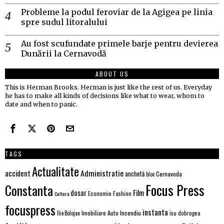
Probleme la podul feroviar de la Agigea pe linia
spre sudul litoralului
Au fost scufundate primele barje pentru devierea
Dunării la Cernavodă
ABOUT US
This is Herman Brooks. Herman is just like the rest of us. Everyday
he has to make all kinds of decisions like what to wear, whom to
date and when to panic.
TAGS
Actualitate
Administratie
accident
anchetă
Cernavoda
bloc
Focus Press
Constanta
Film
dosar
Economie
Fashion
Cultura
focuspress
instanta
Imobiliare Auto
Incendiu
Ilie Bolojan
isu dobrogea