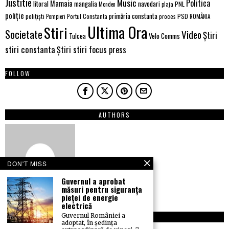
Justitie
Music
Politica
Mamaia
litoral
navodari
mangalia
PNL
Monden
plaja
poliție
primăria constanta
polițiști
PSD
Portul Constanta
proces
Pompieri
ROMÂNIA
Ultima Ora
Stiri
Societate
Video
Știri
Velo Comms
Tulcea
stiri constanta
Știri stiri focus press
FOLLOW
AUTHORS
DON'T MISS
Guvernul a aprobat
măsuri pentru siguranța
pieței de energie
electrică
Guvernul României a
NEWSLETTER
adoptat, în ședința