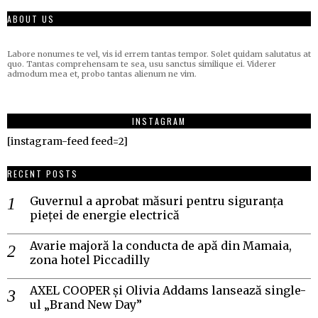
ABOUT US
Labore nonumes te vel, vis id errem tantas tempor. Solet quidam salutatus at
quo. Tantas comprehensam te sea, usu sanctus similique ei. Viderer
admodum mea et, probo tantas alienum ne vim.
INSTAGRAM
[instagram-feed feed=2]
RECENT POSTS
Guvernul a aprobat măsuri pentru siguranța
pieței de energie electrică
Avarie majoră la conducta de apă din Mamaia,
zona hotel Piccadilly
AXEL COOPER și Olivia Addams lansează single-
ul „Brand New Day”