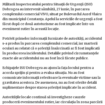
Militarii Inspectoratului pentru Situații de Urgență (ISU)
Dobrogea au intervenit sâmbătă, 27 iunie, în parcarea
complexului comercial VIVO, situat pe Bulevardul Aurel Vlaicu
din municipiul Constanța. Apelul la serviciile de urgență a fost
făcut după ce două autoturisme au fost implicate într-un
eveniment rutier în această locație.
Potrivit primelor informații furnizate de autorități, accidentul
s-a produs în parcarea complexului comercial, iar martorii
oculari au relatat că o șoferiță însărcinată ar fi fost implicată
în producerea incidentului. Detaliile privind circumstanțele
exacte ale accidentului nu au fost încă făcute publice.
Echipajele ISU Dobrogea au ajuns la fața locului pentru a
acorda sprijin și pentru a evalua situația. Nu au fost
comunicate informații referitoare la eventuale victime sau la
gravitatea acestora. De asemenea, nu au fost oferite detalii
suplimentare despre starea șoferiței implicate în accident.
Autoritățile locale continuă să investigheze cauzele
producerii evenimentului rutier, iar circulația în zona parcării