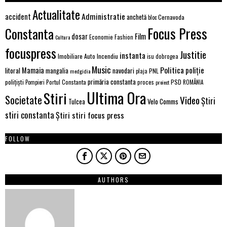
Actualitate
Administratie
accident
anchetă
Cernavoda
bloc
Focus Press
Constanta
Film
dosar
Economie
Fashion
Cultura
focuspress
Justitie
instanta
Imobiliare Auto
Incendiu
isu dobrogea
Music
Politica
poliție
Mamaia
litoral
navodari
mangalia
PNL
medgidia
plaja
primăria constanta
polițiști
PSD
Portul Constanta
proces
Pompieri
proiect
ROMÂNIA
Ultima Ora
Stiri
Societate
Video
Știri
Velo Comms
Tulcea
stiri constanta
Știri stiri focus press
FOLLOW
AUTHORS