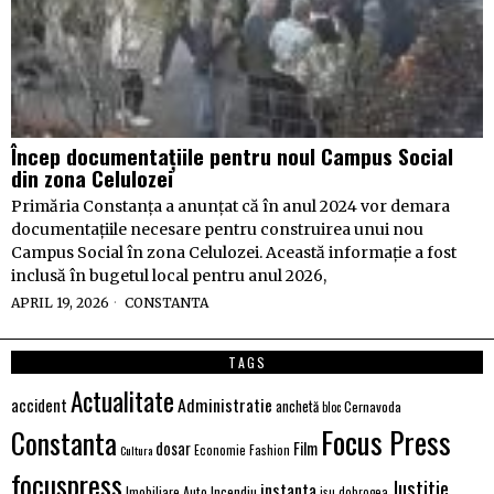
Încep documentațiile pentru noul Campus Social
din zona Celulozei
Primăria Constanța a anunțat că în anul 2024 vor demara
documentațiile necesare pentru construirea unui nou
Campus Social în zona Celulozei. Această informație a fost
inclusă în bugetul local pentru anul 2026,
APRIL 19, 2026
CONSTANTA
TAGS
Actualitate
Administratie
accident
anchetă
Cernavoda
bloc
Focus Press
Constanta
Film
dosar
Economie
Fashion
Cultura
focuspress
Justitie
instanta
Imobiliare Auto
Incendiu
isu dobrogea