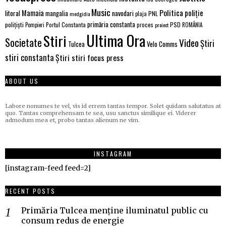
Music
Politica
poliție
Mamaia
litoral
navodari
mangalia
PNL
medgidia
plaja
primăria constanta
polițiști
PSD
Portul Constanta
proces
Pompieri
proiect
ROMÂNIA
Ultima Ora
Stiri
Societate
Video
Știri
Velo Comms
Tulcea
stiri constanta
Știri stiri focus press
ABOUT US
Labore nonumes te vel, vis id errem tantas tempor. Solet quidam salutatus at
quo. Tantas comprehensam te sea, usu sanctus similique ei. Viderer
admodum mea et, probo tantas alienum ne vim.
INSTAGRAM
[instagram-feed feed=2]
RECENT POSTS
Primăria Tulcea menține iluminatul public cu
consum redus de energie