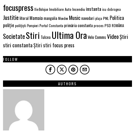
focuspress
instanta
Imobiliare Auto
Incendiu
Ilie Bolojan
isu dobrogea
Justitie
Music
Politica
Mamaia
litoral
navodari
mangalia
PNL
Monden
plaja
poliție
primăria constanta
polițiști
PSD
Portul Constanta
proces
Pompieri
ROMÂNIA
Ultima Ora
Stiri
Societate
Video
Știri
Velo Comms
Tulcea
stiri constanta
Știri stiri focus press
FOLLOW
AUTHORS