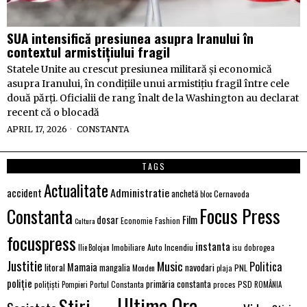
SUA intensifică presiunea asupra Iranului în
contextul armistițiului fragil
Statele Unite au crescut presiunea militară și economică
asupra Iranului, în condițiile unui armistițiu fragil între cele
două părți. Oficialii de rang înalt de la Washington au declarat
recent că o blocadă
APRIL 17, 2026
CONSTANTA
TAGS
Actualitate
Administratie
accident
anchetă
Cernavoda
bloc
Focus Press
Constanta
Film
dosar
Economie
Fashion
Cultura
focuspress
instanta
Imobiliare Auto
Incendiu
Ilie Bolojan
isu dobrogea
Justitie
Music
Politica
Mamaia
litoral
navodari
mangalia
PNL
Monden
plaja
poliție
primăria constanta
polițiști
PSD
Portul Constanta
proces
Pompieri
ROMÂNIA
Ultima Ora
Stiri