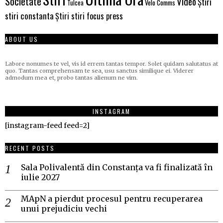
Societate
Video
Știri
Velo Comms
Tulcea
stiri constanta
Știri stiri focus press
ABOUT US
Labore nonumes te vel, vis id errem tantas tempor. Solet quidam salutatus at
quo. Tantas comprehensam te sea, usu sanctus similique ei. Viderer
admodum mea et, probo tantas alienum ne vim.
INSTAGRAM
[instagram-feed feed=2]
RECENT POSTS
Sala Polivalentă din Constanța va fi finalizată în
iulie 2027
MApN a pierdut procesul pentru recuperarea
unui prejudiciu vechi