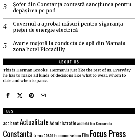
Șofer din Constanța contestă sancțiunea pentru
depășirea pe pod
Guvernul a aprobat măsuri pentru siguranța
pieței de energie electrică
Avarie majoră la conducta de apă din Mamaia,
zona hotel Piccadilly
ABOUT US
This is Herman Brooks. Herman is just like the rest of us. Everyday
he has to make all kinds of decisions like what to wear, whom to
date and when to panic.
TAGS
Actualitate
Administratie
accident
anchetă
Cernavoda
bloc
Focus Press
Constanta
Film
dosar
Economie
Fashion
Cultura