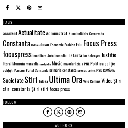
TAGS
Actualitate
Administratie
accident
anchetă
Cernavoda
bloc
Focus Press
Constanta
Film
dosar
Economie
Fashion
Cultura
focuspress
Justitie
instanta
Imobiliare Auto
Incendiu
isu dobrogea
Music
Politica
poliție
Mamaia
litoral
navodari
mangalia
PNL
medgidia
plaja
primăria constanta
polițiști
PSD
Portul Constanta
proces
Pompieri
proiect
ROMÂNIA
Ultima Ora
Stiri
Societate
Video
Știri
Velo Comms
Tulcea
stiri constanta
Știri stiri focus press
FOLLOW
AUTHORS