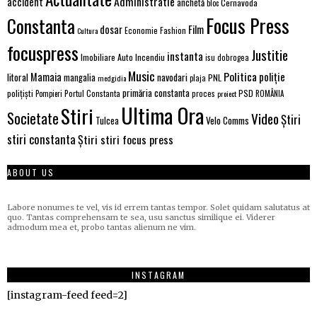
Administratie
accident
anchetă
Cernavoda
bloc
Focus Press
Constanta
Film
dosar
Economie
Fashion
Cultura
focuspress
Justitie
instanta
Imobiliare Auto
Incendiu
isu dobrogea
Music
Politica
poliție
Mamaia
litoral
navodari
mangalia
PNL
medgidia
plaja
primăria constanta
polițiști
PSD
Portul Constanta
proces
Pompieri
proiect
ROMÂNIA
Ultima Ora
Stiri
Societate
Video
Știri
Velo Comms
Tulcea
stiri constanta
Știri stiri focus press
ABOUT US
Labore nonumes te vel, vis id errem tantas tempor. Solet quidam salutatus at
quo. Tantas comprehensam te sea, usu sanctus similique ei. Viderer
admodum mea et, probo tantas alienum ne vim.
INSTAGRAM
[instagram-feed feed=2]