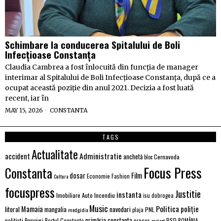
Schimbare la conducerea Spitalului de Boli
Infecțioase Constanța
Claudia Cambrea a fost înlocuită din funcția de manager
interimar al Spitalului de Boli Infecțioase Constanța, după ce a
ocupat această poziție din anul 2021. Decizia a fost luată
recent, iar în
MAY 15, 2026
CONSTANTA
TAGS
Actualitate
Administratie
accident
anchetă
Cernavoda
bloc
Focus Press
Constanta
Film
dosar
Economie
Fashion
Cultura
focuspress
Justitie
instanta
Imobiliare Auto
Incendiu
isu dobrogea
Music
Politica
poliție
Mamaia
litoral
navodari
mangalia
PNL
medgidia
plaja
primăria constanta
polițiști
PSD
Portul Constanta
proces
Pompieri
proiect
ROMÂNIA