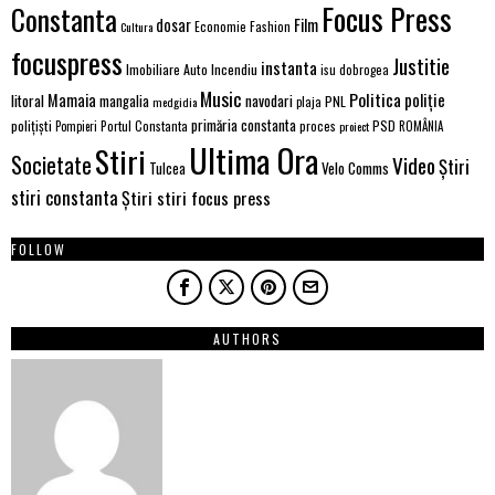
Focus Press
Constanta
Film
dosar
Economie
Fashion
Cultura
focuspress
Justitie
instanta
Imobiliare Auto
Incendiu
isu dobrogea
Music
Politica
poliție
Mamaia
litoral
navodari
mangalia
PNL
medgidia
plaja
primăria constanta
polițiști
PSD
Portul Constanta
proces
Pompieri
proiect
ROMÂNIA
Ultima Ora
Stiri
Societate
Video
Știri
Velo Comms
Tulcea
stiri constanta
Știri stiri focus press
FOLLOW
AUTHORS