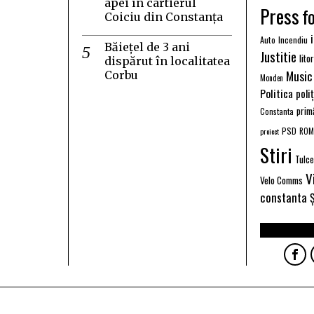
apei în cartierul
Press
f
Coiciu din Constanța
Auto
Incendiu
Băiețel de 3 ani
Justitie
lito
dispărut în localitatea
Music
Corbu
Monden
Politica
poli
prim
Constanta
PSD
proiect
ROM
Stiri
Tulc
V
Velo Comms
constanta
Ș