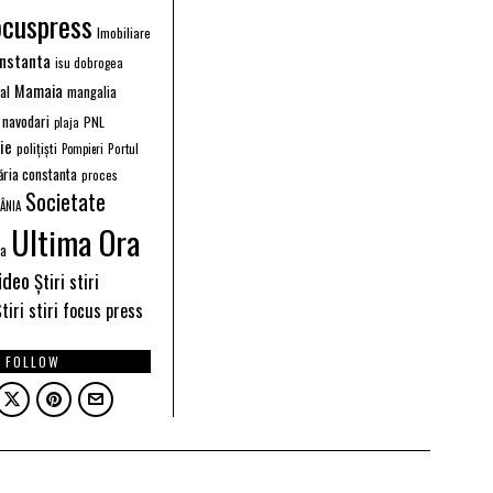
ocuspress
Imobiliare
instanta
isu dobrogea
Mamaia
ral
mangalia
navodari
PNL
plaja
ție
polițiști
Portul
Pompieri
ăria constanta
proces
Societate
ÂNIA
Ultima Ora
ea
ideo
Știri stiri
tiri stiri focus press
FOLLOW