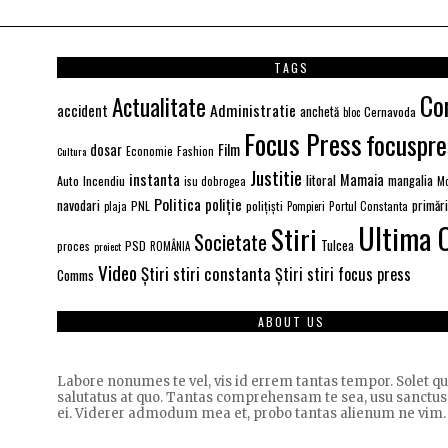
TAGS
Co
Actualitate
Administratie
accident
anchetă
Cernavoda
bloc
Focus Press
focuspre
Film
dosar
Economie
Fashion
Cultura
Justitie
instanta
Mamaia
litoral
Auto
Incendiu
mangalia
isu dobrogea
Mo
Politica
poliție
navodari
primăr
PNL
polițiști
Portul Constanta
plaja
Pompieri
Ultima 
Stiri
Societate
PSD
Tulcea
proces
proiect
ROMÂNIA
Video
Știri stiri constanta
Știri stiri focus press
Comms
ABOUT US
Labore nonumes te vel, vis id errem tantas tempor. Solet 
salutatus at quo. Tantas comprehensam te sea, usu sanctus
ei. Viderer admodum mea et, probo tantas alienum ne vim.