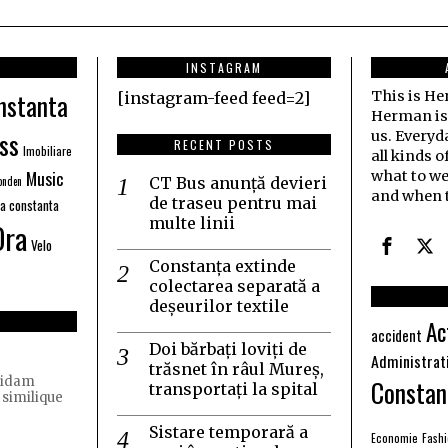
INSTAGRAM
nstanta
This is H
[instagram-feed feed=2]
Herman is j
ss
us. Everyd
RECENT POSTS
Imobiliare
all kinds o
Music
what to we
nden
CT Bus anunță devieri
and when t
de traseu pentru mai
ia constanta
multe linii
Ora
Velo
Constanța extinde
colectarea separată a
deșeurilor textile
Ac
accident
Doi bărbați loviți de
Administrat
trăsnet în râul Mureș,
Constan
quidam
transportați la spital
 similique
Sistare temporară a
Economie
Fash