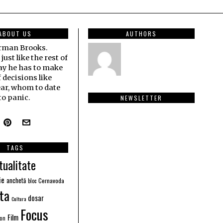
ABOUT US
AUTHORS
erman Brooks.
ust like the rest of
ay he has to make
f decisions like
ar, whom to date
o panic.
NEWSLETTER
TAGS
tualitate
ie
anchetă
Cernavoda
bloc
ta
dosar
Cultura
Focus
Film
ion