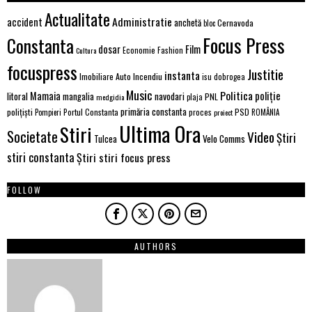
Actualitate
Administratie
accident
anchetă
Cernavoda
bloc
Focus Press
Constanta
Film
dosar
Economie
Fashion
Cultura
focuspress
Justitie
instanta
Imobiliare Auto
Incendiu
isu dobrogea
Music
Politica
poliție
Mamaia
litoral
navodari
mangalia
PNL
medgidia
plaja
primăria constanta
polițiști
PSD
Portul Constanta
proces
Pompieri
proiect
ROMÂNIA
Ultima Ora
Stiri
Societate
Video
Știri
Velo Comms
Tulcea
stiri constanta
Știri stiri focus press
FOLLOW
AUTHORS