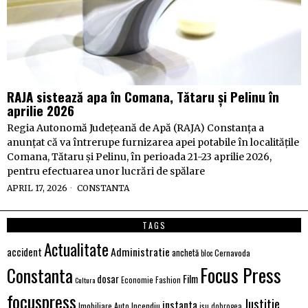
RAJA sistează apa în Comana, Tătaru și Pelinu în
aprilie 2026
Regia Autonomă Județeană de Apă (RAJA) Constanța a
anunțat că va întrerupe furnizarea apei potabile în localitățile
Comana, Tătaru și Pelinu, în perioada 21-23 aprilie 2026,
pentru efectuarea unor lucrări de spălare
APRIL 17, 2026
CONSTANTA
TAGS
Actualitate
Administratie
accident
anchetă
Cernavoda
bloc
Focus Press
Constanta
Film
dosar
Economie
Fashion
Cultura
focuspress
Justitie
instanta
Imobiliare Auto
Incendiu
isu dobrogea