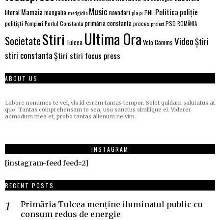
Music
Politica
poliție
Mamaia
litoral
navodari
mangalia
PNL
medgidia
plaja
primăria constanta
polițiști
PSD
Portul Constanta
proces
Pompieri
proiect
ROMÂNIA
Ultima Ora
Stiri
Societate
Video
Știri
Velo Comms
Tulcea
stiri constanta
Știri stiri focus press
ABOUT US
Labore nonumes te vel, vis id errem tantas tempor. Solet quidam salutatus at
quo. Tantas comprehensam te sea, usu sanctus similique ei. Viderer
admodum mea et, probo tantas alienum ne vim.
INSTAGRAM
[instagram-feed feed=2]
RECENT POSTS
Primăria Tulcea menține iluminatul public cu
consum redus de energie