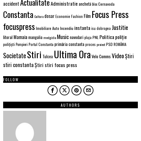
Actualitate
Administratie
accident
anchetă
Cernavoda
bloc
Focus Press
Constanta
Film
dosar
Economie
Fashion
Cultura
focuspress
Justitie
instanta
Imobiliare Auto
Incendiu
isu dobrogea
Music
Politica
poliție
Mamaia
litoral
navodari
mangalia
PNL
medgidia
plaja
primăria constanta
polițiști
PSD
Portul Constanta
proces
Pompieri
proiect
ROMÂNIA
Ultima Ora
Stiri
Societate
Video
Știri
Velo Comms
Tulcea
stiri constanta
Știri stiri focus press
FOLLOW
AUTHORS