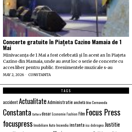
Concerte gratuite în Piațeta Cazino Mamaia de 1
Mai
Minivacanța de 1 Mai a fost celebrată și în acest an în Piațeta
Cazino din Mamaia, unde au avut loc o serie de concerte cu
acces liber pentru public. Evenimentele muzicale s-au
MAY 2, 2026
CONSTANTA
TAGS
Actualitate
Administratie
accident
anchetă
Cernavoda
bloc
Focus Press
Constanta
Film
dosar
Economie
Fashion
Cultura
focuspress
Justitie
instanta
Imobiliare Auto
Incendiu
isu dobrogea