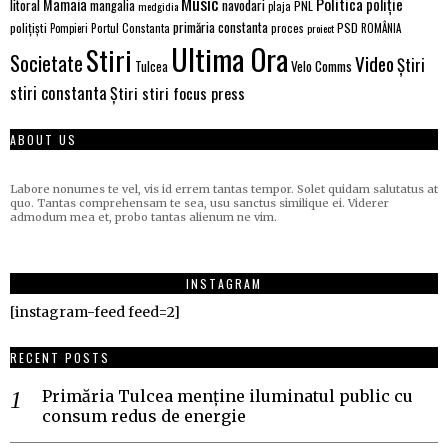
Music
Politica
poliție
Mamaia
litoral
navodari
mangalia
PNL
medgidia
plaja
primăria constanta
polițiști
PSD
Portul Constanta
proces
Pompieri
proiect
ROMÂNIA
Ultima Ora
Stiri
Societate
Video
Știri
Velo Comms
Tulcea
stiri constanta
Știri stiri focus press
ABOUT US
Labore nonumes te vel, vis id errem tantas tempor. Solet quidam salutatus at
quo. Tantas comprehensam te sea, usu sanctus similique ei. Viderer
admodum mea et, probo tantas alienum ne vim.
INSTAGRAM
[instagram-feed feed=2]
RECENT POSTS
Primăria Tulcea menține iluminatul public cu
consum redus de energie