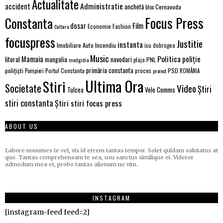
Actualitate
Administratie
accident
anchetă
Cernavoda
bloc
Focus Press
Constanta
Film
dosar
Economie
Fashion
Cultura
focuspress
Justitie
instanta
Imobiliare Auto
Incendiu
isu dobrogea
Music
Politica
poliție
Mamaia
litoral
navodari
mangalia
PNL
medgidia
plaja
primăria constanta
polițiști
PSD
Portul Constanta
proces
Pompieri
proiect
ROMÂNIA
Ultima Ora
Stiri
Societate
Video
Știri
Velo Comms
Tulcea
stiri constanta
Știri stiri focus press
ABOUT US
Labore nonumes te vel, vis id errem tantas tempor. Solet quidam salutatus at
quo. Tantas comprehensam te sea, usu sanctus similique ei. Viderer
admodum mea et, probo tantas alienum ne vim.
INSTAGRAM
[instagram-feed feed=2]