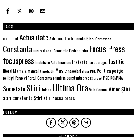
TAGS
Actualitate
Administratie
accident
anchetă
Cernavoda
bloc
Focus Press
Constanta
Film
dosar
Economie
Fashion
Cultura
focuspress
Justitie
instanta
Imobiliare Auto
Incendiu
isu dobrogea
Music
Politica
poliție
Mamaia
litoral
navodari
mangalia
PNL
medgidia
plaja
primăria constanta
polițiști
PSD
Portul Constanta
proces
Pompieri
proiect
ROMÂNIA
Ultima Ora
Stiri
Societate
Video
Știri
Velo Comms
Tulcea
stiri constanta
Știri stiri focus press
FOLLOW
AUTHORS