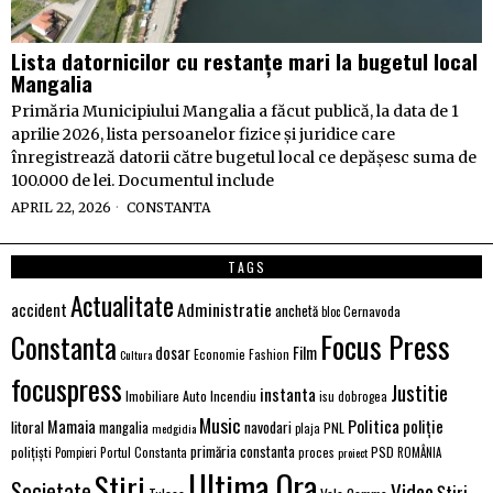
Lista datornicilor cu restanțe mari la bugetul local
Mangalia
Primăria Municipiului Mangalia a făcut publică, la data de 1
aprilie 2026, lista persoanelor fizice și juridice care
înregistrează datorii către bugetul local ce depășesc suma de
100.000 de lei. Documentul include
APRIL 22, 2026
CONSTANTA
TAGS
Actualitate
Administratie
accident
anchetă
Cernavoda
bloc
Focus Press
Constanta
Film
dosar
Economie
Fashion
Cultura
focuspress
Justitie
instanta
Imobiliare Auto
Incendiu
isu dobrogea
Music
Politica
poliție
Mamaia
litoral
navodari
mangalia
PNL
medgidia
plaja
primăria constanta
polițiști
PSD
Portul Constanta
proces
Pompieri
proiect
ROMÂNIA
Ultima Ora
Stiri
Societate
Video
Știri