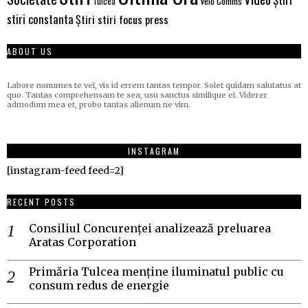
Velo Comms
Tulcea
stiri constanta
Știri stiri focus press
ABOUT US
Labore nonumes te vel, vis id errem tantas tempor. Solet quidam salutatus at
quo. Tantas comprehensam te sea, usu sanctus similique ei. Viderer
admodum mea et, probo tantas alienum ne vim.
INSTAGRAM
[instagram-feed feed=2]
RECENT POSTS
Consiliul Concurenței analizează preluarea
Aratas Corporation
Primăria Tulcea menține iluminatul public cu
consum redus de energie