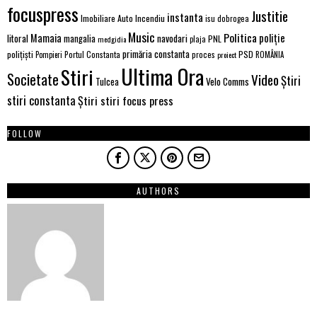
focuspress
Justitie
instanta
Imobiliare Auto
Incendiu
isu dobrogea
Music
Politica
poliție
Mamaia
litoral
navodari
mangalia
PNL
medgidia
plaja
primăria constanta
polițiști
PSD
Portul Constanta
proces
Pompieri
proiect
ROMÂNIA
Ultima Ora
Stiri
Societate
Video
Știri
Velo Comms
Tulcea
stiri constanta
Știri stiri focus press
FOLLOW
AUTHORS