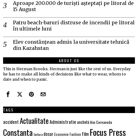
Aproape 200.000 de turiști așteptați pe litoral de
15 August
Patru beach-baruri distruse de incendii pe litoral
în ultimele luni
Elev constănțean admis la universitate tehnică
din Kazahstan
ABOUT US
This is Herman Brooks. Herman is just like the rest of us. Everyday
he has to make all kinds of decisions like what to wear, whom to
date and when to panic.
TAGS
Actualitate
Administratie
accident
anchetă
Cernavoda
bloc
Focus Press
Constanta
Film
dosar
Economie
Fashion
Cultura