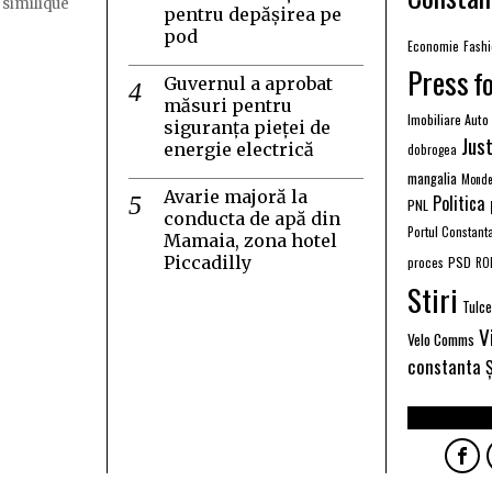
 similique
pentru depășirea pe
pod
Economie
Fash
Press
f
Guvernul a aprobat
măsuri pentru
Imobiliare Auto
siguranța pieței de
Just
energie electrică
dobrogea
mangalia
Monde
Avarie majoră la
Politica
PNL
conducta de apă din
Portul Constant
Mamaia, zona hotel
Piccadilly
PSD
proces
RO
Stiri
Tulc
V
Velo Comms
constanta
Ș