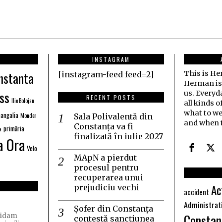
INSTAGRAM
nstanta
This is H
[instagram-feed feed=2]
Herman is j
ss
us. Everyd
RECENT POSTS
Ilie Bolojan
all kinds o
what to we
angalia
Monden
Sala Polivalentă din
and when t
Constanța va fi
primăria
a
finalizată în iulie 2027
a Ora
Velo
MApN a pierdut
procesul pentru
recuperarea unui
Ac
prejudiciu vechi
accident
Administrat
Șofer din Constanța
Constan
quidam
contestă sancțiunea