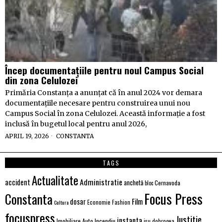
Încep documentațiile pentru noul Campus Social
din zona Celulozei
Primăria Constanța a anunțat că în anul 2024 vor demara
documentațiile necesare pentru construirea unui nou
Campus Social în zona Celulozei. Această informație a fost
inclusă în bugetul local pentru anul 2026,
APRIL 19, 2026
CONSTANTA
TAGS
Actualitate
Administratie
accident
anchetă
Cernavoda
bloc
Focus Press
Constanta
Film
dosar
Economie
Fashion
Cultura
focuspress
Justitie
instanta
Imobiliare Auto
Incendiu
isu dobrogea