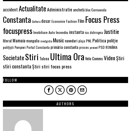
Actualitate
Administratie
accident
anchetă
Cernavoda
bloc
Focus Press
Constanta
Film
dosar
Economie
Fashion
Cultura
focuspress
Justitie
instanta
Imobiliare Auto
Incendiu
isu dobrogea
Music
Politica
poliție
Mamaia
litoral
navodari
mangalia
PNL
medgidia
plaja
primăria constanta
polițiști
PSD
Portul Constanta
proces
Pompieri
proiect
ROMÂNIA
Ultima Ora
Stiri
Societate
Video
Știri
Velo Comms
Tulcea
stiri constanta
Știri stiri focus press
FOLLOW
AUTHORS