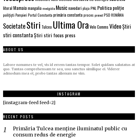
Music
Politica
poliție
Mamaia
litoral
navodari
mangalia
PNL
medgidia
plaja
primăria constanta
polițiști
PSD
Portul Constanta
proces
Pompieri
proiect
ROMÂNIA
Ultima Ora
Stiri
Societate
Video
Știri
Velo Comms
Tulcea
stiri constanta
Știri stiri focus press
ABOUT US
Labore nonumes te vel, vis id errem tantas tempor. Solet quidam salutatus at
quo. Tantas comprehensam te sea, usu sanctus similique ei. Viderer
admodum mea et, probo tantas alienum ne vim.
INSTAGRAM
[instagram-feed feed=2]
RECENT POSTS
Primăria Tulcea menține iluminatul public cu
consum redus de energie