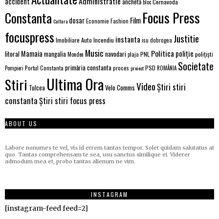
Administratie
accident
anchetă
Cernavoda
bloc
Focus Press
Constanta
Film
dosar
Economie
Fashion
Cultura
focuspress
Justitie
instanta
Imobiliare Auto
Incendiu
isu dobrogea
Music
Politica
poliție
Mamaia
litoral
navodari
mangalia
PNL
polițiști
Monden
plaja
Societate
primăria constanta
PSD
Portul Constanta
proces
Pompieri
proiect
ROMÂNIA
Ultima Ora
Stiri
Video
Știri stiri
Velo Comms
Tulcea
constanta
Știri stiri focus press
ABOUT US
Labore nonumes te vel, vis id errem tantas tempor. Solet quidam salutatus at
quo. Tantas comprehensam te sea, usu sanctus similique ei. Viderer
admodum mea et, probo tantas alienum ne vim.
INSTAGRAM
[instagram-feed feed=2]