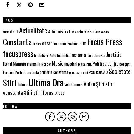
TAGS
Actualitate
Administratie
accident
anchetă
Cernavoda
bloc
Focus Press
Constanta
Film
dosar
Economie
Fashion
Cultura
focuspress
Justitie
instanta
Imobiliare Auto
Incendiu
isu dobrogea
Music
Politica
poliție
Mamaia
litoral
navodari
mangalia
PNL
polițiști
Monden
plaja
Societate
primăria constanta
PSD
Portul Constanta
proces
Pompieri
proiect
ROMÂNIA
Ultima Ora
Stiri
Video
Știri stiri
Velo Comms
Tulcea
constanta
Știri stiri focus press
FOLLOW
AUTHORS