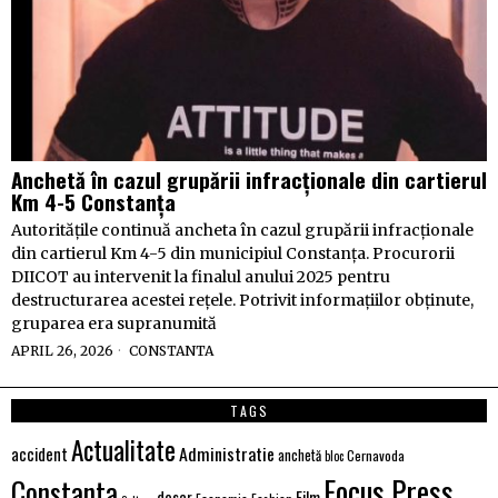
Anchetă în cazul grupării infracționale din cartierul
Km 4-5 Constanța
Autoritățile continuă ancheta în cazul grupării infracționale
din cartierul Km 4-5 din municipiul Constanța. Procurorii
DIICOT au intervenit la finalul anului 2025 pentru
destructurarea acestei rețele. Potrivit informațiilor obținute,
gruparea era supranumită
APRIL 26, 2026
CONSTANTA
TAGS
Actualitate
Administratie
accident
anchetă
Cernavoda
bloc
Focus Press
Constanta
Film
dosar