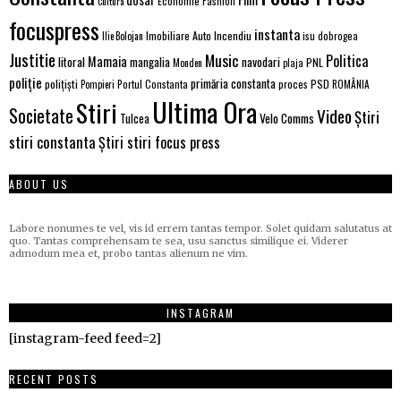
Economie
Fashion
Cultura
focuspress
instanta
Incendiu
Imobiliare Auto
Ilie Bolojan
isu dobrogea
Justitie
Music
Politica
Mamaia
litoral
navodari
mangalia
PNL
Monden
plaja
poliție
primăria constanta
polițiști
Portul Constanta
proces
PSD
Pompieri
ROMÂNIA
Ultima Ora
Stiri
Societate
Video
Știri
Tulcea
Velo Comms
stiri constanta
Știri stiri focus press
ABOUT US
Labore nonumes te vel, vis id errem tantas tempor. Solet quidam salutatus at
quo. Tantas comprehensam te sea, usu sanctus similique ei. Viderer
admodum mea et, probo tantas alienum ne vim.
INSTAGRAM
[instagram-feed feed=2]
RECENT POSTS