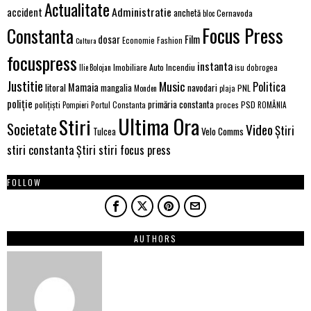
Actualitate
Administratie
accident
anchetă
Cernavoda
bloc
Focus Press
Constanta
Film
dosar
Economie
Fashion
Cultura
focuspress
instanta
Incendiu
Imobiliare Auto
Ilie Bolojan
isu dobrogea
Justitie
Music
Politica
Mamaia
litoral
navodari
mangalia
PNL
Monden
plaja
poliție
primăria constanta
polițiști
Portul Constanta
proces
PSD
Pompieri
ROMÂNIA
Ultima Ora
Stiri
Societate
Video
Știri
Tulcea
Velo Comms
stiri constanta
Știri stiri focus press
FOLLOW
AUTHORS