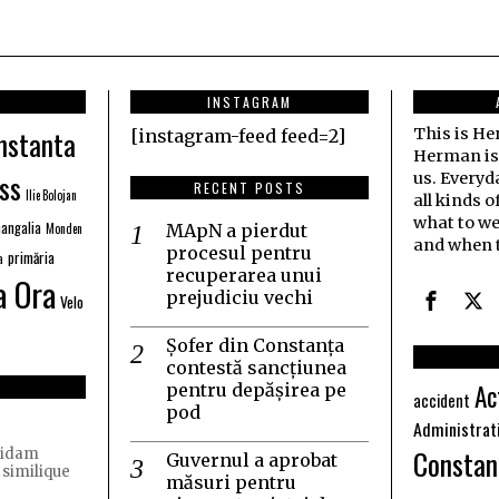
INSTAGRAM
nstanta
This is H
[instagram-feed feed=2]
Herman is j
ss
us. Everyd
RECENT POSTS
Ilie Bolojan
all kinds o
what to we
angalia
Monden
MApN a pierdut
and when t
procesul pentru
primăria
a
recuperarea unui
a Ora
prejudiciu vechi
Velo
Șofer din Constanța
contestă sancțiunea
Ac
pentru depășirea pe
accident
pod
Administrat
Constan
quidam
Guvernul a aprobat
 similique
măsuri pentru