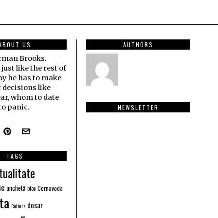
ABOUT US
AUTHORS
erman Brooks.
ust like the rest of
ay he has to make
f decisions like
ar, whom to date
o panic.
NEWSLETTER
TAGS
tualitate
ie
anchetă
Cernavoda
bloc
ta
dosar
Cultura