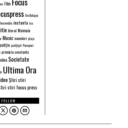
Focus
Film
ion
ocuspress
Ilie Bolojan
instanta
Incendiu
isu
itie
Mamaia
litoral
Music
navodari
n
plaja
poliție
polițiști
Pompieri
primăria constanta
a
Societate
MÂNIA
Ultima Ora
ea
ideo
Știri stiri
tiri stiri focus press
FOLLOW