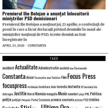
Premierul Ilie Bolojan a anunțat înlocuitorii
miniștrilor PSD demisionari
Premierul Ilie Bolojan a susținut joi, 23 aprilie, o conferință de
presă în care a făcut declarații privind demisiile în masă ale
miniștrilor susținuți de PSD. Aceste demisii au fost
înregistrate în
APRIL 23, 2026
CONSTANTA
TAGS
Actualitate
Administratie
accident
anchetă
Cernavoda
bloc
Focus Press
Constanta
dosar
Film
Economie
Fashion
elevi
focuspress
instanta
Incendiu
Imobiliare Auto
Ilie Bolojan
IPJ Constanța
isu
Justitie
Music
Politica
Mamaia
litoral
navodari
mangalia
PNL
dobrogea
plaja
poliție
primăria constanta
polițiști
proces
PSD
Pompieri
Portul Constanta
ROMÂNIA
Ultima Ora
Stiri