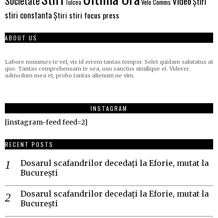
Societate
Video
Știri
Velo Comms
Tulcea
stiri constanta
Știri stiri focus press
ABOUT US
Labore nonumes te vel, vis id errem tantas tempor. Solet quidam salutatus at
quo. Tantas comprehensam te sea, usu sanctus similique ei. Viderer
admodum mea et, probo tantas alienum ne vim.
INSTAGRAM
[instagram-feed feed=2]
RECENT POSTS
Dosarul scafandrilor decedați la Eforie, mutat la
București
Dosarul scafandrilor decedați la Eforie, mutat la
București