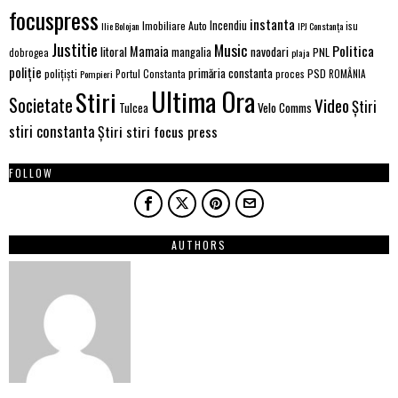
focuspress
instanta
Incendiu
Imobiliare Auto
Ilie Bolojan
IPJ Constanța
isu
Justitie
Music
Politica
Mamaia
litoral
navodari
mangalia
PNL
dobrogea
plaja
poliție
primăria constanta
polițiști
proces
PSD
Pompieri
Portul Constanta
ROMÂNIA
Ultima Ora
Stiri
Societate
Video
Știri
Velo Comms
Tulcea
stiri constanta
Știri stiri focus press
FOLLOW
AUTHORS