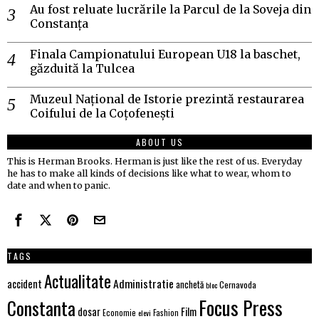
Au fost reluate lucrările la Parcul de la Soveja din
Constanța
Finala Campionatului European U18 la baschet,
găzduită la Tulcea
Muzeul Național de Istorie prezintă restaurarea
Coifului de la Coțofenești
ABOUT US
This is Herman Brooks. Herman is just like the rest of us. Everyday
he has to make all kinds of decisions like what to wear, whom to
date and when to panic.
TAGS
Actualitate
Administratie
accident
anchetă
Cernavoda
bloc
Focus Press
Constanta
dosar
Film
Economie
Fashion
elevi